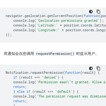
navigator
.
geolocation
.
getCurrentPosition
(
function
(
po
console
.
log
(
'Geolocation permissions granted'
);
console
.
log
(
'Latitude:'
+
position
.
coords
.
latitu
console
.
log
(
'Longitude:'
+
position
.
coords
.
longi
});
而通知会在您调用
requestPermission()
时提示用户。
Notification
.
requestPermission
(
function
(
result
)
{
if
(
result
===
'denied'
)
{
console
.
log
(
'Permission wasn\'t granted. Allow a
return
;
}
else
if
(
result
===
'default'
)
{
console
.
log
(
'The permission request was dismisse
return
;
}