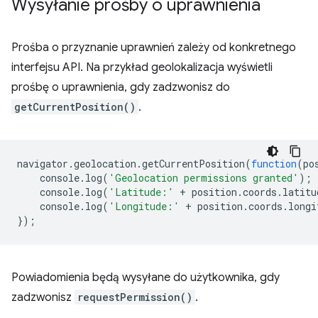
Wysyłanie prośby o uprawnienia
Prośba o przyznanie uprawnień zależy od konkretnego
interfejsu API. Na przykład geolokalizacja wyświetli
prośbę o uprawnienia, gdy zadzwonisz do
getCurrentPosition()
.
navigator
.
geolocation
.
getCurrentPosition
(
function
(
po
console
.
log
(
'Geolocation permissions granted'
);
console
.
log
(
'Latitude:'
+
position
.
coords
.
latitu
console
.
log
(
'Longitude:'
+
position
.
coords
.
longi
});
Powiadomienia będą wysyłane do użytkownika, gdy
zadzwonisz
requestPermission()
.