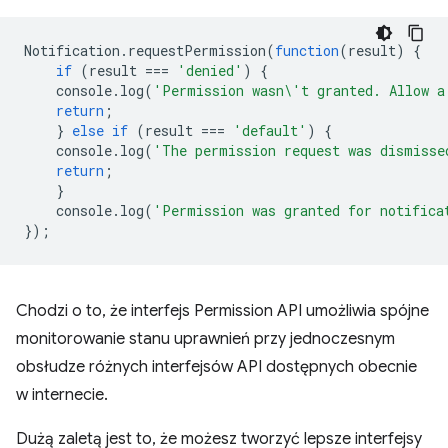
Notification
.
requestPermission
(
function
(
result
)
{
if
(
result
===
'denied'
)
{
console
.
log
(
'Permission wasn\'t granted. Allow a
return
;
}
else
if
(
result
===
'default'
)
{
console
.
log
(
'The permission request was dismisse
return
;
}
console
.
log
(
'Permission was granted for notifica
});
Chodzi o to, że interfejs Permission API umożliwia spójne
monitorowanie stanu uprawnień przy jednoczesnym
obsłudze różnych interfejsów API dostępnych obecnie
w internecie.
Dużą zaletą jest to, że możesz tworzyć lepsze interfejsy