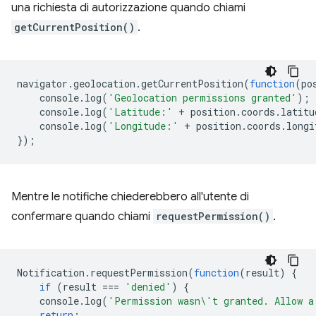
una richiesta di autorizzazione quando chiami
getCurrentPosition()
.
navigator
.
geolocation
.
getCurrentPosition
(
function
(
po
console
.
log
(
'Geolocation permissions granted'
);
console
.
log
(
'Latitude:'
+
position
.
coords
.
latitu
console
.
log
(
'Longitude:'
+
position
.
coords
.
longi
});
Mentre le notifiche chiederebbero all'utente di
confermare quando chiami
requestPermission()
.
Notification
.
requestPermission
(
function
(
result
)
{
if
(
result
===
'denied'
)
{
console
.
log
(
'Permission wasn\'t granted. Allow a
return
;