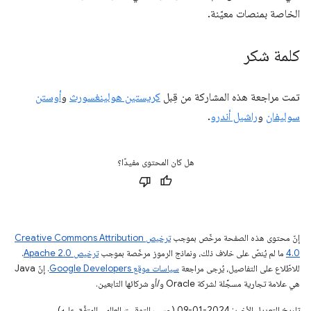
الخاصة بمنصات معيّنة.
كلمة شكر
تمت مراجعة هذه المشاركة من قِبل
كريستين هولينغسورث
و
أوستن
سوليفان
و
راشيل أندرو
.
هل كان المحتوى مفيدًا؟
إنّ محتوى هذه الصفحة مرخّص بموجب
ترخيص Creative Commons Attribution
4.0‏
ما لم يُنصّ على خلاف ذلك، ونماذج الرموز مرخّصة بموجب
ترخيص Apache 2.0‏
.
للاطّلاع على التفاصيل، يُرجى مراجعة
سياسات موقع Google Developers‏
. إنّ Java
هي علامة تجارية مسجَّلة لشركة Oracle و/أو شركائها التابعين.
تاريخ التعديل الأخير: 2024-01-09 (حسب التوقيت العالمي المتفَّق عليه)