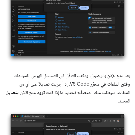
بعد منح الإذن بالوصول، يمكنك التنقّل في التسلسل الهرمي للمجلدات
وفتح الملفات في محرّر VS Code. إذا أجريت تعديلاً على أي من
الملفات، سيطلب منك المتصفّح تحديد ما إذا كنت تريد منح الإذن
بتعديل
المجلد.