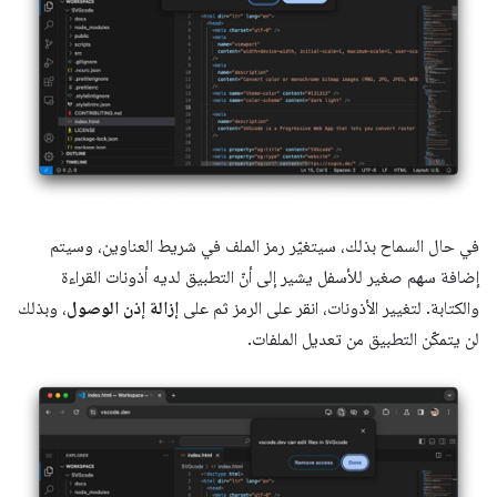
في حال السماح بذلك، سيتغيّر رمز الملف في شريط العناوين، وسيتم
إضافة سهم صغير للأسفل يشير إلى أنّ التطبيق لديه أذونات القراءة
والكتابة. لتغيير الأذونات، انقر على الرمز ثم على
إزالة إذن الوصول
، وبذلك
لن يتمكّن التطبيق من تعديل الملفات.