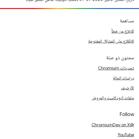
مساهمة
الإبلاغ عن خطأ
الاطّلاع على المشاكل المفتوحة
محتوى ذو صلة
تحديثات Chromium
دراسات الحالة
الأرشيف
ملفات البودكاست والعروض
Follow
@ChromiumDev on X
YouTube