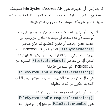
لم يتم إجراء أي تغييرات على File System Access API تستهدف
المطوّرين. لتفعيل السلوك الجديد باستخدام الأذونات الدائمة، هناك ثلاث
طرق تتضمّن شروطًا مسبقة مختلفة يجب استيفاؤها:
يجب أن يكون المستخدم قد منح الإذن بالوصول إلى ملف
أو مجلد (أو عدة ملفات أو مجلدات) خلال آخر زيارة إلى
مصدر معيّن، ويجب أن يكون التطبيق قد خزّن عناصر
FileSystemHandle
المقابلة في IndexedDB. عند
زيارة المصدر في المرة التالية، يجب أن يكون التطبيق قد
استردّ أيًا من عناصر
FileSystemHandle
المخزّنة من
IndexedDB، ثم استدعى طريقة
.
FileSystemHandle.requestPermission()
في حال استيفاء هذه الشروط المسبقة، سيتم عرض الطلب
الجديد المكوّن من ثلاث خطوات.
يجب أن يكون المصدر قد استدعى الطريقة
FileSystemHandle.requestPermission()
على
FileSystemHandle
تم منح إذن الوصول إليه