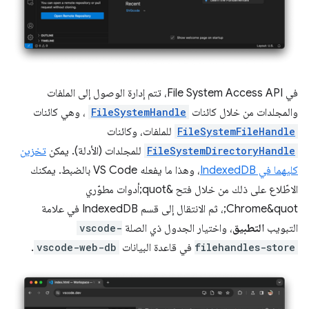
في File System Access API، تتم إدارة الوصول إلى الملفات
والمجلدات من خلال كائنات
FileSystemHandle
، وهي كائنات
FileSystemFileHandle
للملفات، وكائنات
FileSystemDirectoryHandle
للمجلدات (الأدلة). يمكن
تخزين
كليهما في IndexedDB
، وهذا ما يفعله VS Code بالضبط. يمكنك
الاطّلاع على ذلك من خلال فتح &quot;أدوات مطوّري
Chrome&quot;، ثم الانتقال إلى قسم IndexedDB في علامة
التبويب
التطبيق
، واختيار الجدول ذي الصلة
vscode-
filehandles-store
في قاعدة البيانات
vscode-web-db
.