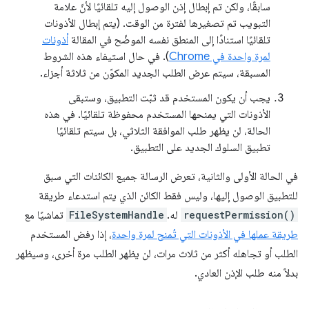
سابقًا، ولكن تم إبطال إذن الوصول إليه تلقائيًا لأنّ علامة
التبويب تم تصغيرها لفترة من الوقت. (يتم إبطال الأذونات
تلقائيًا استنادًا إلى المنطق نفسه الموضّح في المقالة
أذونات
لمرة واحدة في Chrome
). في حال استيفاء هذه الشروط
المسبقة، سيتم عرض الطلب الجديد المكوّن من ثلاثة أجزاء.
يجب أن يكون المستخدم قد ثبّت التطبيق، وستبقى
الأذونات التي يمنحها المستخدم محفوظة تلقائيًا. في هذه
الحالة، لن يظهر طلب الموافقة الثلاثي، بل سيتم تلقائيًا
تطبيق السلوك الجديد على التطبيق.
في الحالة الأولى والثانية، تعرض الرسالة جميع الكائنات التي سبق
للتطبيق الوصول إليها، وليس فقط الكائن الذي يتم استدعاء طريقة
requestPermission()
له.
FileSystemHandle
تماشيًا مع
طريقة عملها في الأذونات التي تُمنح لمرة واحدة
، إذا رفض المستخدم
الطلب أو تجاهله أكثر من ثلاث مرات، لن يظهر الطلب مرة أخرى، وسيظهر
بدلاً منه طلب الإذن العادي.