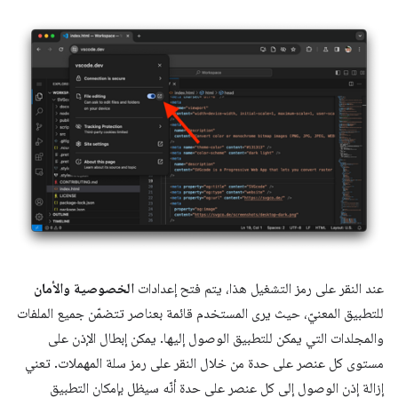
عند النقر على رمز التشغيل هذا، يتم فتح إعدادات
الخصوصية والأمان
للتطبيق المعنيّ، حيث يرى المستخدم قائمة بعناصر تتضمّن جميع الملفات
والمجلدات التي يمكن للتطبيق الوصول إليها. يمكن إبطال الإذن على
مستوى كل عنصر على حدة من خلال النقر على رمز سلة المهملات. تعني
إزالة إذن الوصول إلى كل عنصر على حدة أنّه سيظل بإمكان التطبيق