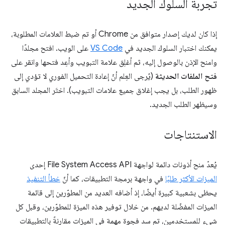
تجربة السلوك الجديد
إذا كان لديك إصدار متوافق من Chrome أو تم ضبط العلامات المطلوبة،
يمكنك اختبار السلوك الجديد في
VS Code
على الويب. افتح مجلدًا
وامنح الإذن بالوصول إليه، ثم أغلِق علامة التبويب وأعِد فتحها وانقر على
فتح الملفات الحديثة
(يُرجى العِلم أنّ إعادة التحميل الفوري لا تؤدي إلى
ظهور الطلب، بل يجب إغلاق جميع علامات التبويب). اختَر المجلد السابق
وسيظهر الطلب الجديد.
الاستنتاجات
يُعدّ منح أذونات دائمة لواجهة File System Access API إحدى
الميزات الأكثر طلبًا
في واجهة برمجة التطبيقات، كما أنّ
خطأ التنفيذ
يحظى بشعبية كبيرة أيضًا، إذ أضافه العديد من المطوّرين إلى قائمة
الميزات المفضّلة لديهم. من خلال توفير هذه الميزة للمطوّرين، وقبل كل
شيء للمستخدمين، تم سد فجوة مهمة في الميزات مقارنةً بالتطبيقات