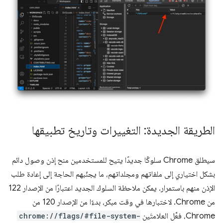
الطريقة الجديدة: التغييرات وتاريخ تطبيقها
سيطلق Chrome سلوكًا جديدًا يتيح للمستخدمين منح إذن وصول دائم
بشكل اختياري إلى ملفاتهم ومجلداتهم، ما يجنّبهم الحاجة إلى إعادة طلب
الإذن منهم باستمرار. يمكن ملاحظة السلوك الجديد اعتبارًا من الإصدار 122
من Chrome. لاختبارها في وقت مبكر، بدءًا من الإصدار 120 من
Chrome، فعِّل العلامتَين
chrome://flags/#file-system-