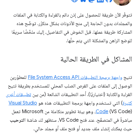
تتوفّر الآن طريقة للحصول على إذن دائم بالقراءة والكتابة في الملفات
والمجلدات بدون الحاجة إلى منح الأذونات بشكل متكرّر. توضّح هذه
المشاركة طريقة عملها. قبل الخوض في التفاصيل، إليك ملخّصًا سريعًا
للوضع الراهن والمشكلة التي يتم حلّها.
المشاكل في الطريقة الحالية
تتيح
واجهة برمجة التطبيقات File System Access API
للمطوّرين
الوصول إلى الملفات على القرص الصلب المحلي للمستخدم بطريقة تتيح
القراءة والكتابة (اختياريًا). أحد التطبيقات الشائعة (من بين
تطبيقات أخرى
كثيرة
) التي تستخدم واجهة برمجة التطبيقات هذه هو
Visual Studio
Code
(VS Code)، وهو بيئة تطوير متكاملة من Microsoft تعمل
مباشرةً في المتصفّح. عند فتح VS Code، ستظهر لك شاشة
الترحيب
حيث يمكنك إنشاء ملف جديد أو فتح ملف أو مجلد حالي.