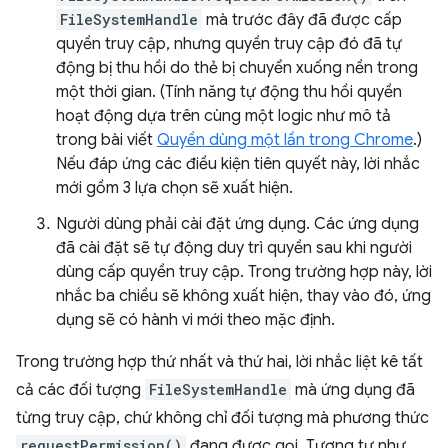
FileSystemHandle
mà trước đây đã được cấp
quyền truy cập, nhưng quyền truy cập đó đã tự
động bị thu hồi do thẻ bị chuyển xuống nền trong
một thời gian. (Tính năng tự động thu hồi quyền
hoạt động dựa trên cùng một logic như mô tả
trong bài viết
Quyền dùng một lần trong Chrome
.)
Nếu đáp ứng các điều kiện tiên quyết này, lời nhắc
mới gồm 3 lựa chọn sẽ xuất hiện.
Người dùng phải cài đặt ứng dụng. Các ứng dụng
đã cài đặt sẽ tự động duy trì quyền sau khi người
dùng cấp quyền truy cập. Trong trường hợp này, lời
nhắc ba chiều sẽ không xuất hiện, thay vào đó, ứng
dụng sẽ có hành vi mới theo mặc định.
Trong trường hợp thứ nhất và thứ hai, lời nhắc liệt kê tất
cả các đối tượng
FileSystemHandle
mà ứng dụng đã
từng truy cập, chứ không chỉ đối tượng mà phương thức
requestPermission()
đang được gọi. Tương tự như