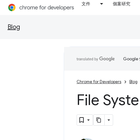
文件
個案研究
Blog
Goog
Chrome for Developers
Blog
File Sy