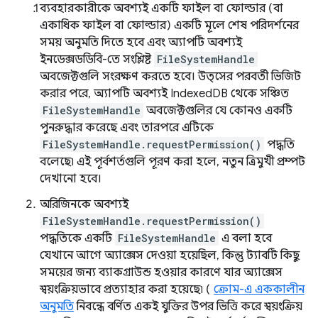
ব্যবহারকারীকে অবশ্যই একটি ফাইল বা ফোল্ডার (বা
একাধিক ফাইল বা ফোল্ডার) একটি মূলে শেষ পরিদর্শনের
সময় অনুমতি দিতে হবে এবং অ্যাপটি অবশ্যই
ইনডেক্সডডিবি-তে সংশ্লিষ্ট
FileSystemHandle
অবজেক্টগুলি সংরক্ষণ করতে হবে। উত্সের পরবর্তী ভিজিট
করার পরে, অ্যাপটি অবশ্যই IndexedDB থেকে সঞ্চিত
FileSystemHandle
অবজেক্টগুলির যে কোনও একটি
পুনরুদ্ধার করেছে এবং তারপরে এটিকে
FileSystemHandle.requestPermission()
পদ্ধতি
বলেছে৷ এই পূর্বশর্তগুলি পূরণ করা হলে, নতুন ত্রিমুখী প্রম্পট
দেখানো হবে।
অরিজিনকে অবশ্যই
FileSystemHandle.requestPermission()
পদ্ধতিকে একটি
FileSystemHandle
এ বলা হবে
যেখানে আগে অ্যাক্সেস দেওয়া হয়েছিল, কিন্তু ট্যাবটি কিছু
সময়ের জন্য ব্যাকগ্রাউন্ড হওয়ার কারণে যার অ্যাক্সেস
স্বয়ংক্রিয়ভাবে প্রত্যাহার করা হয়েছে৷ (
ক্রোম-এ এককালীন
অনুমতি
নিবন্ধে বর্ণিত একই যুক্তির উপর ভিত্তি করে স্বয়ংক্রিয়