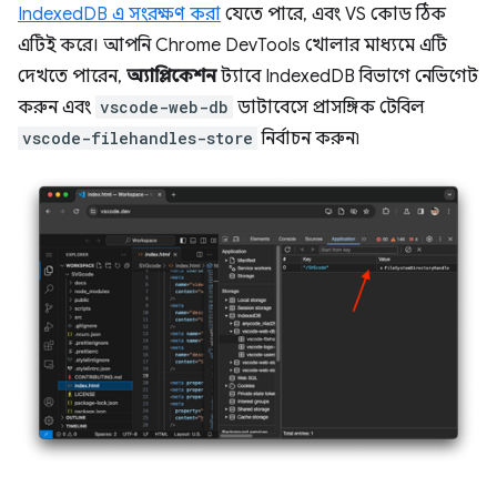
IndexedDB এ সংরক্ষণ করা
যেতে পারে, এবং VS কোড ঠিক
এটিই করে। আপনি Chrome DevTools খোলার মাধ্যমে এটি
দেখতে পারেন,
অ্যাপ্লিকেশন
ট্যাবে IndexedDB বিভাগে নেভিগেট
করুন এবং
vscode-web-db
ডাটাবেসে প্রাসঙ্গিক টেবিল
vscode-filehandles-store
নির্বাচন করুন৷