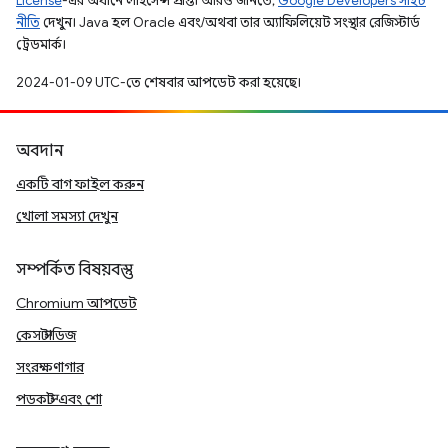
License
-এর অধীনে লাইসেন্স প্রাপ্ত। আরও জানতে,
Google Developers সাইট
নীতি
দেখুন। Java হল Oracle এবং/অথবা তার অ্যাফিলিয়েট সংস্থার রেজিস্টার্ড
ট্রেডমার্ক।
2024-01-09 UTC-তে শেষবার আপডেট করা হয়েছে।
অবদান
একটি বাগ ফাইল করুন
খোলা সমস্যা দেখুন
সম্পর্কিত বিষয়বস্তু
Chromium আপডেট
কেস স্টাডিজ
সংরক্ষণাগার
পডকাস্ট এবং শো