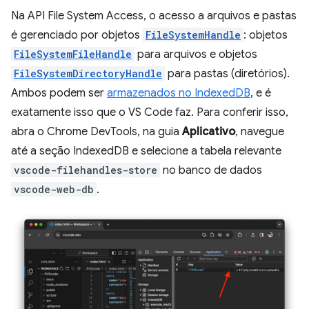
Na API File System Access, o acesso a arquivos e pastas
é gerenciado por objetos
FileSystemHandle
: objetos
FileSystemFileHandle
para arquivos e objetos
FileSystemDirectoryHandle
para pastas (diretórios).
Ambos podem ser
armazenados no IndexedDB
, e é
exatamente isso que o VS Code faz. Para conferir isso,
abra o Chrome DevTools, na guia
Aplicativo
, navegue
até a seção IndexedDB e selecione a tabela relevante
vscode-filehandles-store
no banco de dados
vscode-web-db
.