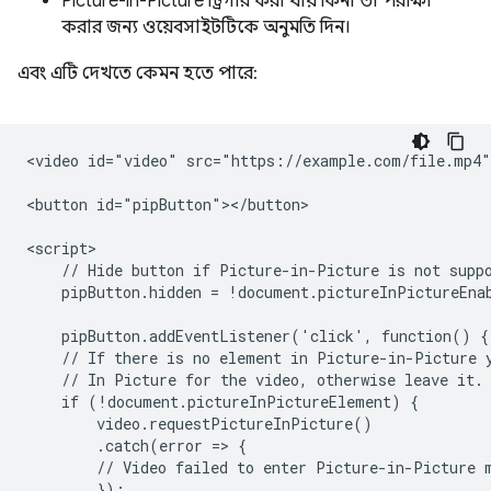
Picture-in-Picture ট্রিগার করা যায় কিনা তা পরীক্ষা
করার জন্য ওয়েবসাইটটিকে অনুমতি দিন।
এবং এটি দেখতে কেমন হতে পারে:
<video id="video" src="https://example.com/file.mp4">
<button id="pipButton"></button>

<script>

    // Hide button if Picture-in-Picture is not suppo
    pipButton.hidden = !document.pictureInPictureEnab
    pipButton.addEventListener('click', function() {

    // If there is no element in Picture-in-Picture y
    // In Picture for the video, otherwise leave it.

    if (!document.pictureInPictureElement) {

        video.requestPictureInPicture()

        .catch(error => {

        // Video failed to enter Picture-in-Picture m
        });
