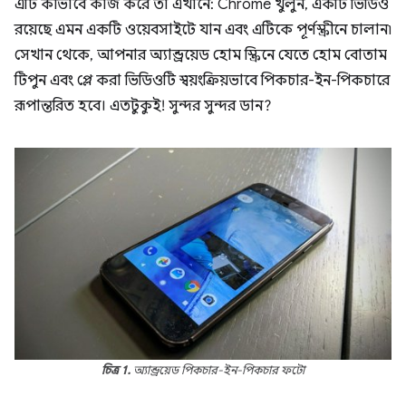
এটি কীভাবে কাজ করে তা এখানে: Chrome খুলুন, একটি ভিডিও
রয়েছে এমন একটি ওয়েবসাইটে যান এবং এটিকে পূর্ণস্ক্রীনে চালান৷
সেখান থেকে, আপনার অ্যান্ড্রয়েড হোম স্ক্রিনে যেতে হোম বোতাম
টিপুন এবং প্লে করা ভিডিওটি স্বয়ংক্রিয়ভাবে পিকচার-ইন-পিকচারে
রূপান্তরিত হবে। এতটুকুই! সুন্দর সুন্দর ডান?
চিত্র 1.
অ্যান্ড্রয়েড পিকচার-ইন-পিকচার ফটো