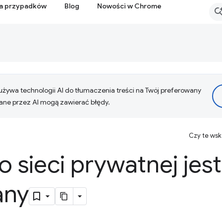
ia przypadków
Blog
Nowości w Chrome
żywa technologii AI do tłumaczenia treści na Twój preferowany
ne przez AI mogą zawierać błędy.
Czy te ws
 sieci prywatnej jest
any