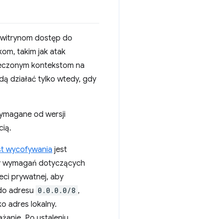
m witrynom dostęp do
om, takim jak atak
pieczonym kontekstom na
dą działać tylko wtedy, gdy
ymagane od wersji
ią.
st wycofywania
jest
my wymagań dotyczących
eci prywatnej, aby
 do adresu
0.0.0.0/8
,
ko adres lokalny.
żanie. Po ustaleniu