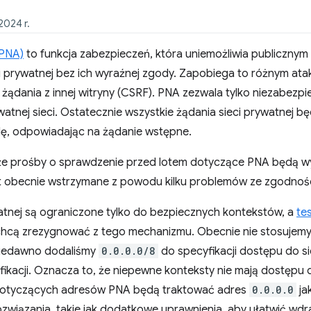
2024 r.
(PNA)
to funkcja zabezpieczeń, która uniemożliwia publiczny
prywatnej bez ich wyraźnej zgody. Zapobiega to różnym atak
 żądania z innej witryny (CSRF). PNA zezwala tylko niezabez
nej sieci. Ostatecznie wszystkie żądania sieci prywatnej bę
ę, odpowiadając na żądanie wstępne.
 że prośby o sprawdzenie przed lotem dotyczące PNA będą w
t obecnie wstrzymane z powodu kilku problemów ze zgodnośc
atnej są ograniczone tylko do bezpiecznych kontekstów, a
te
e chcą zrezygnować z tego mechanizmu. Obecnie nie stosuje
 Niedawno dodaliśmy
0.0.0.0/8
do specyfikacji dostępu do si
ikacji. Oznacza to, że niepewne konteksty nie mają dostępu
 dotyczących adresów PNA będą traktować adres
0.0.0.0
ja
wiązania, takie jak dodatkowe uprawnienia, aby ułatwić wdra