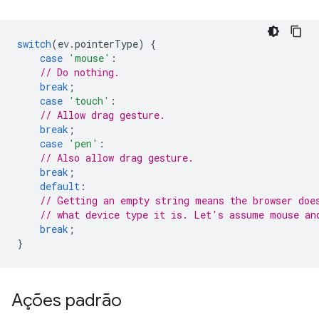
switch
(
ev
.
pointerType
)
{
case
'mouse'
:
// Do nothing.
break
;
case
'touch'
:
// Allow drag gesture.
break
;
case
'pen'
:
// Also allow drag gesture.
break
;
default
:
// Getting an empty string means the browser doe
// what device type it is. Let's assume mouse an
break
;
}
Ações padrão