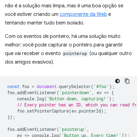
não é a solução mais limpa, mas é uma boa opção se
você estiver criando um
componente da Web
e
tentando manter tudo bem isolado.
Com os eventos de ponteiro, há uma solução muito
melhor: você pode capturar o ponteiro para garantir
que vai receber o evento
pointerup
(ou qualquer outro
dos amigos evasivos).
const
foo
=
document
.
querySelector
(
'#foo'
);
foo
.
addEventListener
(
'pointerdown'
,
ev
=
>
{
console
.
log
(
'Button down, capturing!'
);
// Every pointer has an ID, which you can read f
foo
.
setPointerCapture
(
ev
.
pointerId
);
});
foo
.
addEventListener
(
'pointerup'
,
ev
=
>
console
.
log
(
'Button up. Every time!'
));