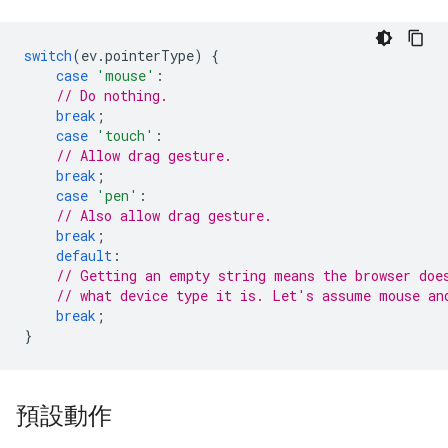
switch
(
ev
.
pointerType
)
{
case
'mouse'
:
// Do nothing.
break
;
case
'touch'
:
// Allow drag gesture.
break
;
case
'pen'
:
// Also allow drag gesture.
break
;
default
:
// Getting an empty string means the browser doe
// what device type it is. Let's assume mouse an
break
;
}
預設動作