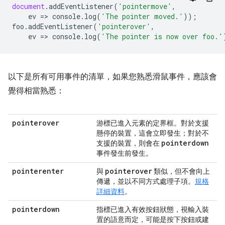
document
.
addEventListener
(
'pointermove'
,
ev
=
>
console
.
log
(
'The pointer moved.'
));
foo
.
addEventListener
(
'pointerover'
,
ev
=
>
console
.
log
(
'The pointer is now over foo.'
以下是所有可用事件的清單，如果您熟悉滑鼠事件，應該會
覺得相當熟悉：
pointerover
游標已進入元素的定界框。對於支援
懸停的裝置，這會立即發生；對於不
pointerdown
支援的裝置，則會在
事件發生前發生。
pointerenter
pointerover
與
類似，但不會向上
傳遞，並以不同方式處理子項。
規格
詳細資料
。
pointerdown
指標已進入有效按鈕狀態，視輸入裝
置的語意而定，可能是按下按鈕或建