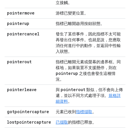
立接觸。
pointermove
游標已變更位置。
pointerup
指標已離開啟用按鈕狀態。
pointercancel
發生了某些事件，因此指標不太可能
再發出任何事件。也就是說，您應取
消任何進行中的動作，並返回中性輸
入狀態。
pointerout
指標已離開元素或螢幕的邊界框。同
樣地，如果裝置不支援懸停，則在
pointerup
之後也會發生這種情
況。
pointerleave
pointerout
與
類似，但不會向上傳
遞，並以不同方式處理子項。
規格詳
細資料
。
gotpointercapture
元素已收到
指標擷取
。
lostpointercapture
已擷取
的指標已釋放。