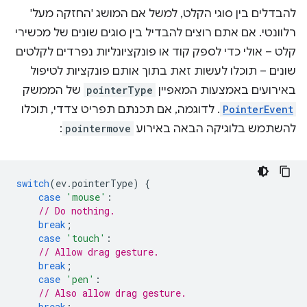
להבדלים בין סוגי הקלט, למשל אם המושג 'החזקה מעל'
רלוונטי. אם אתם רוצים להבדיל בין סוגים שונים של מכשירי
קלט – אולי כדי לספק קוד או פונקציונליות נפרדים לקלטים
שונים – תוכלו לעשות זאת בתוך אותם פונקציות לטיפול
באירועים באמצעות המאפיין
pointerType
של הממשק
PointerEvent
. לדוגמה, אם תכנתם תפריט צדדי, תוכלו
להשתמש בלוגיקה הבאה באירוע
pointermove
:
switch
(
ev
.
pointerType
)
{
case
'mouse'
:
// Do nothing.
break
;
case
'touch'
:
// Allow drag gesture.
break
;
case
'pen'
:
// Also allow drag gesture.
break
;