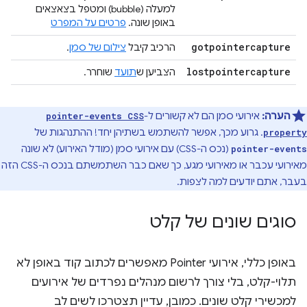
למעלה (bubble) ומטפל בצאצאים
באופן שונה.
פרטים על המפרט
gotpointercapture
הרכיב קיבל
צילום של סמן
.
lostpointercapture
הצביען ש
תועד
שוחרר.
הערה:
אירועי סמן הם לא קשורים ל-
pointer-events CSS
. גרוע מכך, אפשר להשתמש בשתיהן יחד! ההתנהגות של
property
(נכס ה-CSS) עם אירועי סמן (מודל האירוע) לא שונה
pointer-events
מאירועי עכבר או מאירועי מגע, כך שאם כבר השתמשתם בנכס ה-CSS הזה
בעבר, אתם יודעים למה לצפות.
סוגים שונים של קלט
באופן כללי, אירועי Pointer מאפשרים לכתוב קוד באופן לא
תלוי-קלט, בלי צורך לרשום מנהלים נפרדים של אירועים
למכשירי קלט שונים. כמובן, עדיין תצטרכו לשים לב