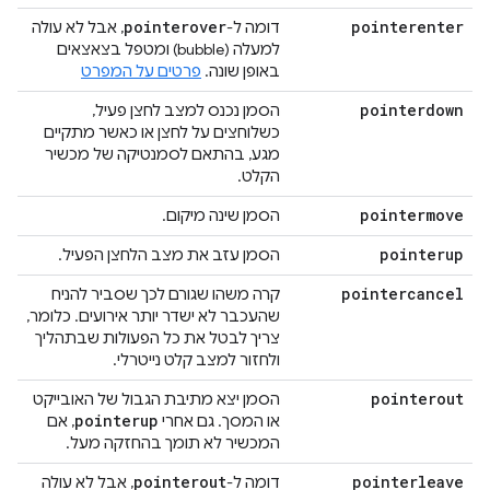
pointerover
pointerenter
דומה ל-
, אבל לא עולה
למעלה (bubble) ומטפל בצאצאים
באופן שונה.
פרטים על המפרט
pointerdown
הסמן נכנס למצב לחצן פעיל,
כשלוחצים על לחצן או כאשר מתקיים
מגע, בהתאם לסמנטיקה של מכשיר
הקלט.
pointermove
הסמן שינה מיקום.
pointerup
הסמן עזב את מצב הלחצן הפעיל.
pointercancel
קרה משהו שגורם לכך שסביר להניח
שהעכבר לא ישדר יותר אירועים. כלומר,
צריך לבטל את כל הפעולות שבתהליך
ולחזור למצב קלט נייטרלי.
pointerout
הסמן יצא מתיבת הגבול של האובייקט
pointerup
או המסך. גם אחרי
, אם
המכשיר לא תומך בהחזקה מעל.
pointerout
pointerleave
דומה ל-
, אבל לא עולה