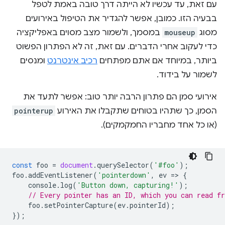
עם זאת, עד עכשיו לא הייתה דרך טובה באמת לטפל
בבעיה הזו. כמובן, אפשר להגדיר את הטיפול באירועים
מסוג
mouseup
במסמך, ולשמור מצב מסוים באפליקציה
כדי לעקוב אחרי הדברים. עם זאת, זה לא הפתרון הפשוט
ביותר, במיוחד אם אתם מפתחים
רכיב אינטרנט
ומנסים
לשמור על בידוד.
אירועי סמן הם פתרון הרבה יותר טוב: אפשר לתעד את
הסמן, כך שתהיו בטוחים שתקבלו את האירוע
pointerup
(או כל אחד מחבריו החמקמקים).
const
foo
=
document
.
querySelector
(
'#foo'
);
foo
.
addEventListener
(
'pointerdown'
,
ev
=
>
{
console
.
log
(
'Button down, capturing!'
);
// Every pointer has an ID, which you can read f
foo
.
setPointerCapture
(
ev
.
pointerId
);
});