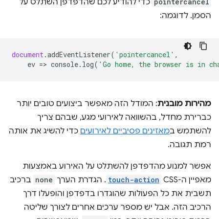
pointercancel
כדי להודיע לכם שהדפדפן השתלט על
הסמן. לדוגמה:
document
.
addEventListener
(
'pointercancel'
,
ev
=
>
console
.
log
(
'Go home, the browser is in ch
מהירות מובנית
: המודל הזה מאפשר ביצועים טובים יותר
כברירת מחדל, בהשוואה לאירועי מגע, שבהם צריך
להשתמש ב
מאזינים פסיביים לאירועים
כדי להשיג את אותה
רמת תגובה.
אפשר למנוע מהדפדפן להשתלט על האירוע באמצעות
מאפיין ה-CSS
touch-action
. הגדרת הערך
none
ברכיב
תשבית את כל הפעולות שהוגדרו בדפדפן והופעלו דרך
הרכיב הזה. אבל יש מספר ערכים אחרים לצורך שליטה