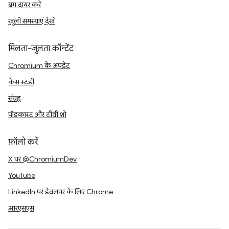
बग दायर करें
खुली समस्याएं देखें
मिलता-जुलता कॉन्टेंट
Chromium के अपडेट
केस स्टडी
संग्रह
पॉडकास्ट और टीवी शो
फ़ॉलो करें
X पर @ChromiumDev
YouTube
LinkedIn पर डेवलपर के लिए Chrome
आरएसएस