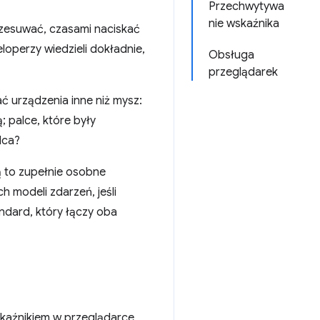
Przechwytywa
nie wskaźnika
rzesuwać, czasami naciskać
loperzy wiedzieli dokładnie,
Obsługa
przeglądarek
ć urządzenia inne niż mysz:
 palce, które były
lca?
ą to zupełnie osobne
h modeli zdarzeń, jeśli
ndard, który łączy oba
kaźnikiem w przeglądarce,