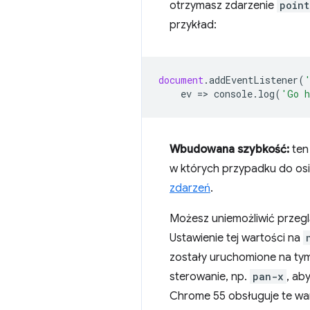
otrzymasz zdarzenie
point
przykład:
document
.
addEventListener
(
ev
=
>
console
.
log
(
'Go h
Wbudowana szybkość:
ten
w których przypadku do os
zdarzeń
.
Możesz uniemożliwić przegl
Ustawienie tej wartości na
zostały uruchomione na tym
sterowanie, np.
pan-x
, ab
Chrome 55 obsługuje te war