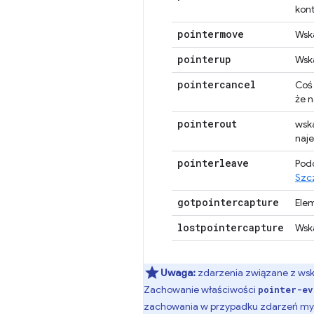
kont
pointermove
Wska
pointerup
Wska
pointercancel
Coś 
że n
pointerout
wska
naj
pointerleave
Pod
Szcz
gotpointercapture
Ele
lostpointercapture
Wska
Uwaga:
zdarzenia związane z wsk
Zachowanie właściwości
pointer-ev
zachowania w przypadku zdarzeń myszy 