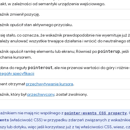
akt, w zależności od semantyki urządzenia wejściowego.
źnik zmienił pozycję.
źnik opuścił stan aktywnego przycisku.
się stało, co oznacza, że wskaźnik prawdopodobnie nie wyemituje już
ależy anulować wszystkie trwające działania i wrócić do neutralnego s
pointerup
źnik opuścił ramkę elementu lub ekranu; Również po
, jeś
echania kursorem.
pointerout
obna do reguły
, ale nie przenosi wartości do góry i różn
egóły specyfikacji
ment otrzymał
przechwytywanie kursora
.
źnik, który był
przechwycony
, został zwolniony.
aźnikiem nie mają nic wspólnego z
.
pointer-events CSS property
(właściwość CSS) w przypadku zdarzeń związanych z wskaźnikiem
ents
lub dotyku, więc jeśli korzystasz już z tej właściwości CSS, wiesz, c