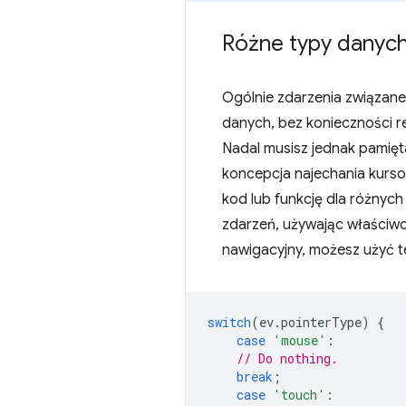
Różne typy danyc
Ogólnie zdarzenia związane
danych, bez konieczności r
Nadal musisz jednak pamięt
koncepcja najechania kurso
kod lub funkcję dla różnyc
zdarzeń, używając właściw
nawigacyjny, możesz użyć t
switch
(
ev
.
pointerType
)
{
case
'mouse'
:
// Do nothing.
break
;
case
'touch'
: