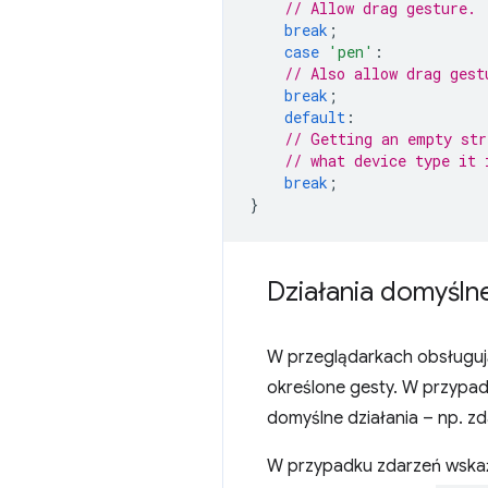
// Allow drag gesture.
break
;
case
'pen'
:
// Also allow drag gest
break
;
default
:
// Getting an empty str
// what device type it 
break
;
}
Działania domyśln
W przeglądarkach obsługują
określone gesty. W przypa
domyślne działania – np. z
W przypadku zdarzeń wskaźn