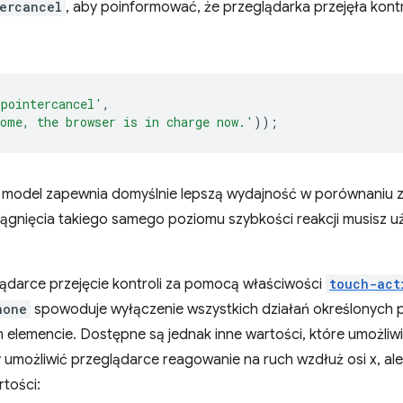
ercancel
, aby poinformować, że przeglądarka przejęła kont
'pointercancel'
,
ome, the browser is in charge now.'
));
 model zapewnia domyślnie lepszą wydajność w porównaniu z
iągnięcia takiego samego poziomu szybkości reakcji musisz 
ądarce przejęcie kontroli za pomocą właściwości
touch-act
none
spowoduje wyłączenie wszystkich działań określonych p
 elemencie. Dostępne są jednak inne wartości, które umożliw
y umożliwić przeglądarce reagowanie na ruch wzdłuż osi x, ale 
tości: