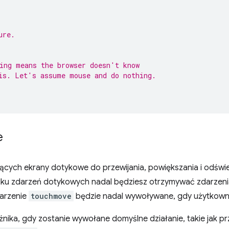
ure.
ing means the browser doesn't know
is. Let's assume mouse and do nothing.
e
cych ekrany dotykowe do przewijania, powiększania i odświe
dku zdarzeń dotykowych nadal będziesz otrzymywać zdarzen
darzenie
touchmove
będzie nadal wywoływane, gdy użytkownik
ika, gdy zostanie wywołane domyślne działanie, takie jak prz