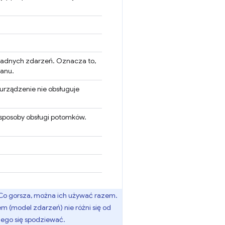
 żadnych zdarzeń. Oznacza to,
tanu.
li urządzenie nie obsługuje
ie sposoby obsługi potomków.
 Co gorsza, można ich używać razem.
 (model zdarzeń) nie różni się od
zego się spodziewać.