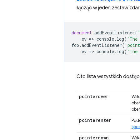
łącząc w jeden zestaw zdarz
document
.
addEventListener
(
ev
=
>
console
.
log
(
'The 
foo
.
addEventListener
(
'point
ev
=
>
console
.
log
(
'The 
Oto lista wszystkich dostę
pointerover
Wska
obs
obsł
pointerenter
Podo
spec
pointerdown
Wska