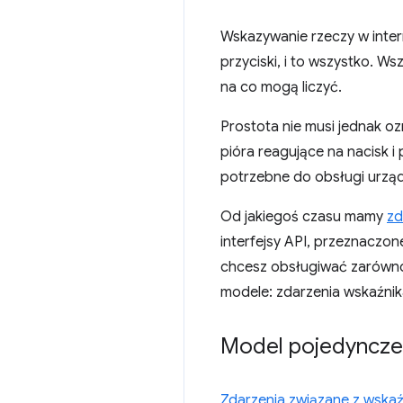
Wskazywanie rzeczy w inter
przyciski, i to wszystko. W
na co mogą liczyć.
Prostota nie musi jednak o
pióra reagujące na nacisk i
potrzebne do obsługi urząd
Od jakiegoś czasu mamy
zd
interfejsy API, przeznaczon
chcesz obsługiwać zarówno 
modele: zdarzenia wskaźnik
Model pojedyncze
Zdarzenia związane z wskaź