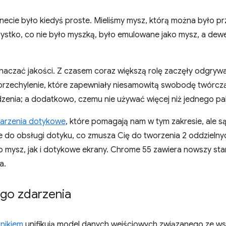
necie było kiedyś proste. Mieliśmy mysz, którą można było p
szystko, co nie było myszką, było emulowane jako mysz, a dewe
znaczać jakości. Z czasem coraz większą rolę zaczęły odgrywa
 przechylenie, które zapewniały niesamowitą swobodę twórczą;
zenia; a dodatkowo, czemu nie używać więcej niż jednego pa
arzenia dotykowe
, które pomagają nam w tym zakresie, ale s
e do obsługi dotyku, co zmusza Cię do tworzenia 2 oddzielnyc
mysz, jak i dotykowe ekrany. Chrome 55 zawiera nowszy sta
a.
go zdarzenia
nikiem
unifikują model danych wejściowych związanego ze ws