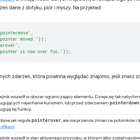
eń dane z dotyku, piór i myszy. Na przykład:
'pointermove'
,
pointer moved.'
));
erover'
,
pointer is now over foo.'
));
pnych zdarzeń, która powinna wyglądać znajomo, jeśli znasz z
źnik wszedł w obszar ograniczający elementu. Dzieje się tak natychm
pointerdown
ługujących najechanie kursorem, lub przed zdarzeniem
ugują tej funkcji.
pointerover
bnie jak reguła
, ale nie przenosi zmian na potomków i t
yfikacji
źnik wszedł w stan aktywnego przycisku, w którym albo został naciśni