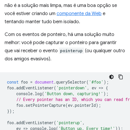
não é a solução mais limpa, mas é uma boa opção se
você estiver criando um
componente da Web
e
tentando manter tudo bem isolado.
Com os eventos de ponteiro, há uma solução muito
melhor: você pode capturar o ponteiro para garantir
que vai receber o evento
pointerup
(ou qualquer outro
dos amigos evasivos).
const
foo
=
document
.
querySelector
(
'#foo'
);
foo
.
addEventListener
(
'pointerdown'
,
ev
=
>
{
console
.
log
(
'Button down, capturing!'
);
// Every pointer has an ID, which you can read f
foo
.
setPointerCapture
(
ev
.
pointerId
);
});
foo
.
addEventListener
(
'pointerup'
,
ev
=
>
console
.
log
(
'Button up. Every time!'
));