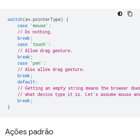
switch
(
ev
.
pointerType
)
{
case
'mouse'
:
// Do nothing.
break
;
case
'touch'
:
// Allow drag gesture.
break
;
case
'pen'
:
// Also allow drag gesture.
break
;
default
:
// Getting an empty string means the browser doe
// what device type it is. Let's assume mouse an
break
;
}
Ações padrão