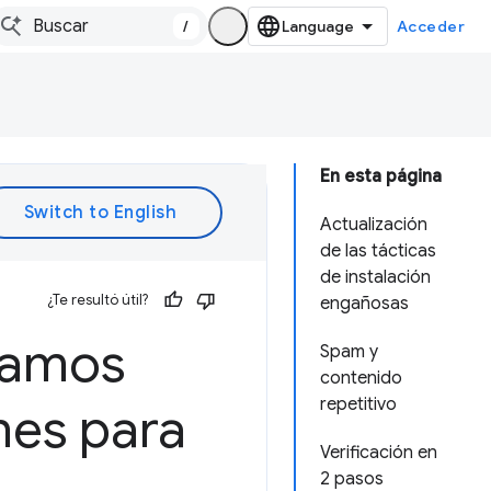
/
Acceder
En esta página
Actualización
de las tácticas
de instalación
¿Te resultó útil?
engañosas
ramos
Spam y
contenido
repetitivo
nes para
Verificación en
2 pasos