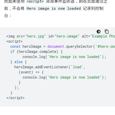
而如果使用
<script>
添加事件监听器，则在页面激活之
前，不会将
Hero image is now loaded
记录到控制
台：
<
img
src
=
"hero.jpg"
id
=
"hero-image"
alt
=
"Example Ph
<
script
const
heroImage
=
document
.
querySelector
(
'#hero-im
if
(
heroImage
.
complete
)
{
console
.
log
(
'Hero image is now loaded'
);
}
else
{
heroImage
.
addEventListener
(
'load'
,
(
event
)
=
>
{
console
.
log
(
'Hero image is now loaded'
);
}
);
}
<
/script