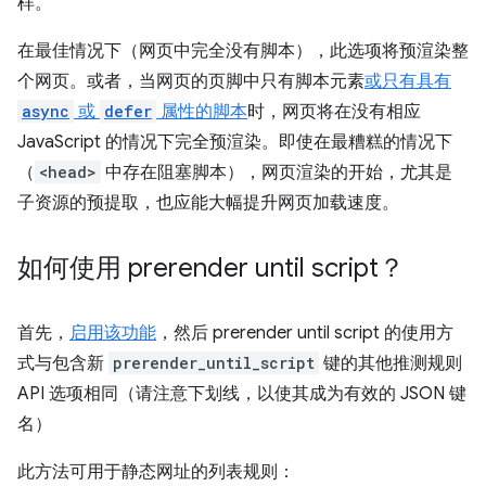
样。
在最佳情况下（网页中完全没有脚本），此选项将预渲染整
个网页。或者，当网页的页脚中只有脚本元素
或只有具有
async
或
defer
属性的脚本
时，网页将在没有相应
JavaScript 的情况下完全预渲染。即使在最糟糕的情况下
（
<head>
中存在阻塞脚本），网页渲染的开始，尤其是
子资源的预提取，也应能大幅提升网页加载速度。
如何使用
prerender until script
？
首先，
启用该功能
，然后
prerender until script
的使用方
式与包含新
prerender_until_script
键的其他推测规则
API 选项相同（请注意下划线，以使其成为有效的 JSON 键
名）
此方法可用于静态网址的列表规则：