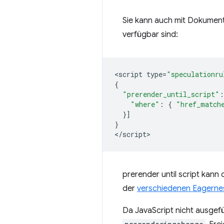
Sie kann auch mit Dokument
verfügbar sind:
<
script
type
=
"speculationru
{
"prerender_until_script"
:
"where"
:
{
"href_match
}]
}
<
/script
prerender until script
kann d
der
verschiedenen Eagerne
Da JavaScript nicht ausgef