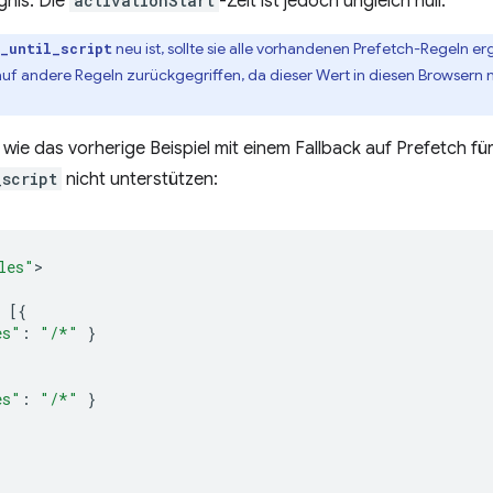
gnis. Die
activationStart
-Zeit ist jedoch ungleich null.
neu ist, sollte sie alle vorhandenen Prefetch-Regeln er
_until_script
auf andere Regeln zurückgegriffen, da dieser Wert in diesen Browsern n
 wie das vorherige Beispiel mit einem Fallback auf Prefetch fü
_script
nicht unterstützen:
les"
[{
es"
:
"/*"
}
es"
:
"/*"
}