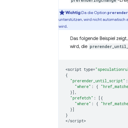
prerenderingchange
-Erei
Wichtig
:Da die Option
prerender
unterstützen, wird nicht automatisch 
wird.
Das folgende Beispiel zeigt,
wird, die
prerender_until
<
script
type
=
"speculationru
{
"prerender_until_script"
:
"where"
:
{
"href_match
}],
"prefetch"
:
[{
"where"
:
{
"href_match
}]
}
<
/script