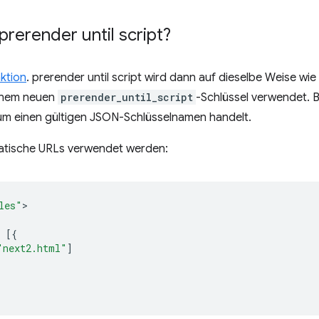
prerender until script
?
nktion
.
prerender until script
wird dann auf dieselbe Weise wie
einem neuen
prerender_until_script
-Schlüssel verwendet. B
 um einen gültigen JSON-Schlüsselnamen handelt.
statische URLs verwendet werden:
les"
[{
"next2.html"
]