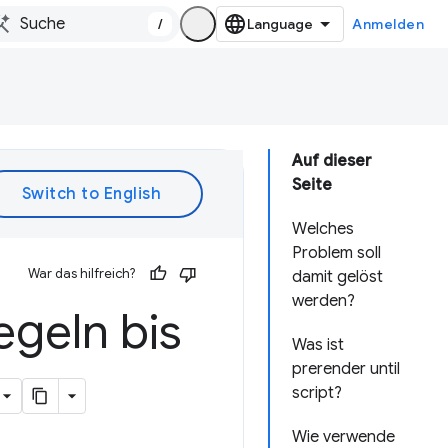
/
Anmelden
Auf dieser
Seite
Welches
Problem soll
War das hilfreich?
damit gelöst
werden?
egeln bis
Was ist
prerender until
script?
Wie verwende