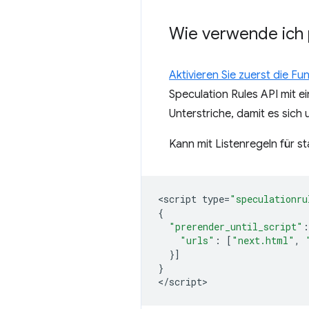
Wie verwende ich
Aktivieren Sie zuerst die Fu
Speculation Rules API mit 
Unterstriche, damit es sich
Kann mit Listenregeln für 
<
script
type
=
"speculationru
{
"prerender_until_script"
:
"urls"
:
[
"next.html"
,
}]
}
<
/script