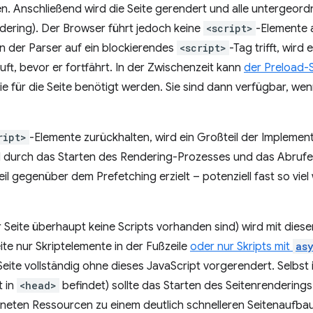
n. Anschließend wird die Seite gerendert und alle untergeo
dering). Der Browser führt jedoch keine
<script>
-Elemente a
n der Parser auf ein blockierendes
<script>
-Tag trifft, wird
ruft, bevor er fortfährt. In der Zwischenzeit kann
der Preload-
e für die Seite benötigt werden. Sie sind dann verfügbar, we
ript>
-Elemente zurückhalten, wird ein Großteil der Implemen
rd durch das Starten des Rendering-Prozesses und das Abruf
il gegenüber dem Prefetching erzielt – potenziell fast so viel
r Seite überhaupt keine Scripts vorhanden sind) wird mit dies
te nur Skriptelemente in der Fußzeile
oder nur Skripts mit
as
 Seite vollständig ohne dieses JavaScript vorgerendert. Selbst
t in
<head>
befindet) sollte das Starten des Seitenrendering
neten Ressourcen zu einem deutlich schnelleren Seitenaufbau