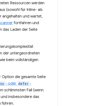
rdneten Ressourcen werden
us (sowohl für Inline- als
 er angehalten und wartet,
Scanner
fortfahren und
nn das Laden der Seite
tierungskomplexität
en der untergeordneten
 wie beim vollständigen
er Option die gesamte Seite
ync
- oder
defer
-
 im schlimmsten Fall (wenn
s und insbesondere das
 führen.