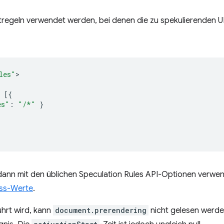
regeln verwendet werden, bei denen die zu spekulierenden URL
les"
[{
es"
:
"/*"
}
ann mit den üblichen Speculation Rules API-Optionen verwend
ss-Werte
.
ührt wird, kann
document.prerendering
nicht gelesen werde