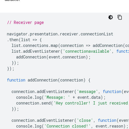
// Receiver page
navigator
.
presentation
.
receiver
.
connectionList
.
then
(
list
=
>
{
list
.
connections
.
map
(
connection
=
>
addConnection
(
c
list
.
addEventListener
(
'connectionavailable'
,
funct
addConnection
(
event
.
connection
);
});
});
function
addConnection
(
connection
)
{
connection
.
addEventListener
(
'message'
,
function
(
ev
console
.
log
(
'Message: '
+
event
.
data
);
connection
.
send
(
'Hey controller! I just received
});
connection
.
addEventListener
(
'close'
,
function
(
even
console
.
log
(
'Connection closed!'
,
event
.
reason
);