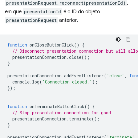
presentationRequest.reconnect(presentationId)
,
em que
presentationId
é o ID do objeto
presentationRequest
anterior.
function
onCloseButtonClick
()
{
// Disconnect presentation connection but will allo
presentationConnection
.
close
();
}
presentationConnection
.
addEventListener
(
'close'
,
fun
console
.
log
(
'Connection closed.'
);
});
function
onTerminateButtonClick
()
{
// Stop presentation connection for good.
presentationConnection
.
terminate
();
}
presentationConnection
.
addEventListener
(
'terminate'
,