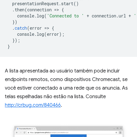
presentationRequest
.
start
()
.
then
(
connection
=
>
{
console
.
log
(
'Connected to '
+
connection
.
url
+
'
})
.
catch
(
error
=
>
{
console
.
log
(
error
);
});
}
A lista apresentada ao usuário também pode incluir
endpoints remotos, como dispositivos Chromecast, se
você estiver conectado a uma rede que os anuncia. As
telas espelhadas não estão na lista. Consulte
http://crbug.com/840466
.