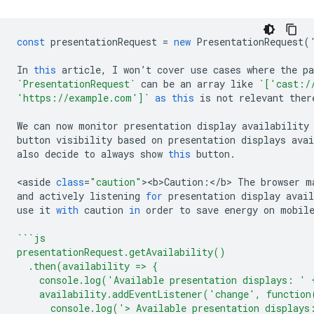
const
presentationRequest
=
new
PresentationRequest
(
In
this
article
,
I
won
’
t
cover
use
cases
where
the
p
`PresentationRequest`
can
be
an
array
like
`['cast:/
'https://example.com']`
as
this
is
not
relevant
ther
We
can
now
monitor
presentation
display
availability
button
visibility
based
on
presentation
displays
avai
also
decide
to
always
show
this
button
.
<
aside
class
=
"caution"
><
b>Caution
:
<
/b> The browser m
and
actively
listening
for
presentation
display
avail
use
it
with
caution
in
order
to
save
energy
on
mobil
```js
presentationRequest.getAvailability()
  .then(availability => {
    console.log('Available presentation displays: ' 
    availability.addEventListener('change', function
      console.log('> Available presentation displays