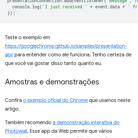
presentationConnection
.
addEventListener
(
'message'
,
f
console
.
log
(
'I just received '
+
event
.
data
+
' fr
});
Teste o exemplo em
https://googlechrome.github.io/samples/presentation-
api/
para entender como ele funciona. Tenho certeza de
que você vai gostar disso tanto quanto eu.
Amostras e demonstrações
Confira
o exemplo oficial do Chrome
que usamos neste
artigo.
Também recomendo
a demonstração interativa do
Photowall
. Esse app da Web permite que vários