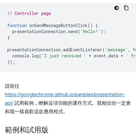
// Controller page
function
onSendMessageButtonClick
()
{
presentationConnection
.
send
(
'Hello!'
);
}
presentationConnection
.
addEventListener
(
'message'
,
f
console
.
log
(
'I just received '
+
event
.
data
+
' fr
});
請前往
https://googlechrome.github.io/samples/presentation-
api/
試用範例，瞭解這項功能的運作方式。我相信你一定會
和我一樣喜歡這款應用程式。
範例和試用版