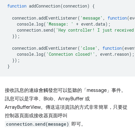
function
addConnection
(
connection
)
{
connection
.
addEventListener
(
'message'
,
function
(
ev
console
.
log
(
'Message: '
+
event
.
data
);
connection
.
send
(
'Hey controller! I just received
});
connection
.
addEventListener
(
'close'
,
function
(
even
console
.
log
(
'Connection closed!'
,
event
.
reason
);
});
}
接收訊息的連線會觸發您可以監聽的「message」事件。
訊息可以是字串、Blob、ArrayBuffer 或
ArrayBufferView。傳送這項資訊的方式非常簡單，只要從
控制器頁面或接收器頁面呼叫
connection.send(message)
即可。