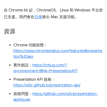
自 Chrome 66 起，ChromeOS、Linux 和 Windows 平台皆
已支援。我們會在
日後
推出 Mac 支援功能。
資源
Chrome 功能狀態：
https://www.chromestatus.com/features#presenta
tion%20api
實作錯誤：
https://crbug.com/?
q=component:Blink>PresentationAPI
Presentation API 規格：
https://w3c.github.io/presentation-api/
規格問題：
https://github.com/w3c/presentation-
api/issues