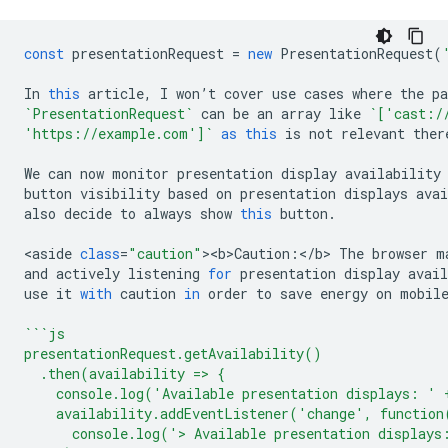
const
presentationRequest
=
new
PresentationRequest
(
In
this
article
,
I
won
’
t
cover
use
cases
where
the
p
`PresentationRequest`
can
be
an
array
like
`['cast:/
'https://example.com']`
as
this
is
not
relevant
ther
We
can
now
monitor
presentation
display
availability
button
visibility
based
on
presentation
displays
avai
also
decide
to
always
show
this
button
.
<
aside
class
=
"caution"
><
b>Caution
:
<
/b> The browser m
and
actively
listening
for
presentation
display
avail
use
it
with
caution
in
order
to
save
energy
on
mobil
```js
presentationRequest.getAvailability()
  .then(availability => {
    console.log('Available presentation displays: ' 
    availability.addEventListener('change', function
      console.log('> Available presentation displays