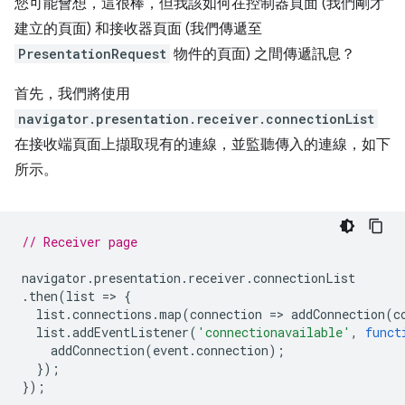
您可能會想，這很棒，但我該如何在控制器頁面 (我們剛才
建立的頁面) 和接收器頁面 (我們傳遞至
PresentationRequest
物件的頁面) 之間傳遞訊息？
首先，我們將使用
navigator.presentation.receiver.connectionList
在接收端頁面上擷取現有的連線，並監聽傳入的連線，如下
所示。
// Receiver page
navigator
.
presentation
.
receiver
.
connectionList
.
then
(
list
=
>
{
list
.
connections
.
map
(
connection
=
>
addConnection
(
c
list
.
addEventListener
(
'connectionavailable'
,
funct
addConnection
(
event
.
connection
);
});
});