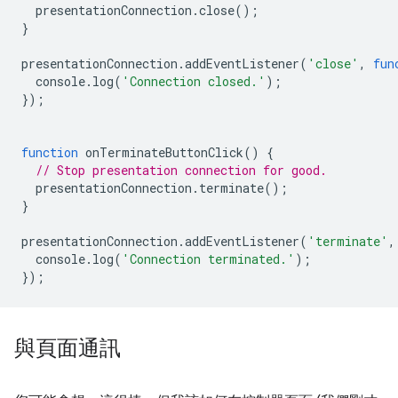
presentationConnection
.
close
();
}
presentationConnection
.
addEventListener
(
'close'
,
fun
console
.
log
(
'Connection closed.'
);
});
function
onTerminateButtonClick
()
{
// Stop presentation connection for good.
presentationConnection
.
terminate
();
}
presentationConnection
.
addEventListener
(
'terminate'
,
console
.
log
(
'Connection terminated.'
);
});
與頁面通訊