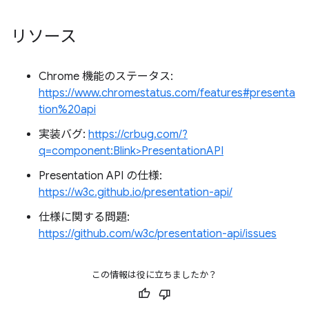
リソース
Chrome 機能のステータス:
https://www.chromestatus.com/features#presenta
tion%20api
実装バグ:
https://crbug.com/?
q=component:Blink>PresentationAPI
Presentation API の仕様:
https://w3c.github.io/presentation-api/
仕様に関する問題:
https://github.com/w3c/presentation-api/issues
この情報は役に立ちましたか？