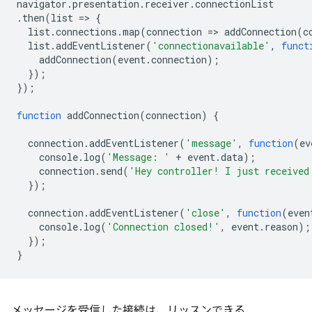
navigator
.
presentation
.
receiver
.
connectionList
.
then
(
list
=
>
{
list
.
connections
.
map
(
connection
=
>
addConnection
(
c
list
.
addEventListener
(
'connectionavailable'
,
funct
addConnection
(
event
.
connection
);
});
});
function
addConnection
(
connection
)
{
connection
.
addEventListener
(
'message'
,
function
(
ev
console
.
log
(
'Message: '
+
event
.
data
);
connection
.
send
(
'Hey controller! I just received
});
connection
.
addEventListener
(
'close'
,
function
(
even
console
.
log
(
'Connection closed!'
,
event
.
reason
);
});
}
メッセージを受信した接続は、リッスンできる