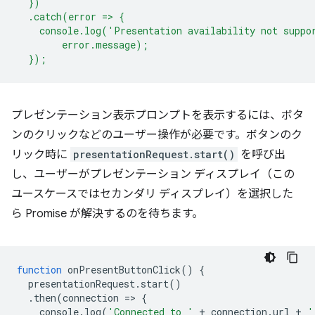
  })
  .catch(error => {
    console.log('Presentation availability not suppo
        error.message);
  });
プレゼンテーション表示プロンプトを表示するには、ボタ
ンのクリックなどのユーザー操作が必要です。ボタンのク
リック時に
presentationRequest.start()
を呼び出
し、ユーザーがプレゼンテーション ディスプレイ（この
ユースケースではセカンダリ ディスプレイ）を選択した
ら Promise が解決するのを待ちます。
function
onPresentButtonClick
()
{
presentationRequest
.
start
()
.
then
(
connection
=
>
{
console
.
log
(
'Connected to '
+
connection
.
url
+
'