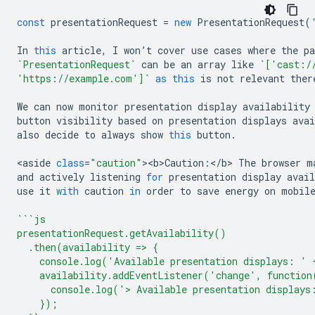
const
presentationRequest
=
new
PresentationRequest
(
In
this
article
,
I
won
’
t
cover
use
cases
where
the
p
`PresentationRequest`
can
be
an
array
like
`['cast:/
'https://example.com']`
as
this
is
not
relevant
ther
We
can
now
monitor
presentation
display
availability
button
visibility
based
on
presentation
displays
avai
also
decide
to
always
show
this
button
.
<
aside
class
=
"caution"
><
b>Caution
:
<
/b> The browser m
and
actively
listening
for
presentation
display
avail
use
it
with
caution
in
order
to
save
energy
on
mobil
```js
presentationRequest.getAvailability()
  .then(availability => {
    console.log('Available presentation displays: ' 
    availability.addEventListener('change', function
      console.log('> Available presentation displays
    });