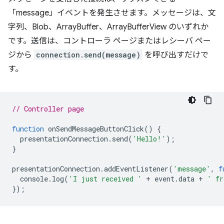
「message」イベントを発生させます。メッセージは、文
字列、Blob、ArrayBuffer、ArrayBufferView のいずれか
です。送信は、コントローラ ページまたはレシーバ ペー
ジから
connection.send(message)
を呼び出すだけで
す。
// Controller page
function
onSendMessageButtonClick
()
{
presentationConnection
.
send
(
'Hello!'
);
}
presentationConnection
.
addEventListener
(
'message'
,
f
console
.
log
(
'I just received '
+
event
.
data
+
' fr
});