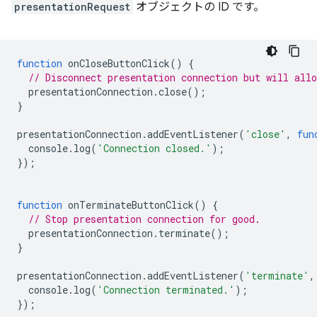
presentationRequest
オブジェクトの ID です。
function
onCloseButtonClick
()
{
// Disconnect presentation connection but will allo
presentationConnection
.
close
();
}
presentationConnection
.
addEventListener
(
'close'
,
fun
console
.
log
(
'Connection closed.'
);
});
function
onTerminateButtonClick
()
{
// Stop presentation connection for good.
presentationConnection
.
terminate
();
}
presentationConnection
.
addEventListener
(
'terminate'
,
console
.
log
(
'Connection terminated.'
);
});