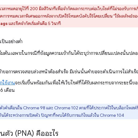
าหมดอายุไว้ที่ 200 มิลลิวินาทีเพื่อจำกัดผลกระทบต่อเว็บไซต์ที่ไม่รองรับการเ
ารหมดเวลาพิเศษออกหลังจากเปิดใช้โหมดบังคับใช้โดยเปลี่ยน "ใช้ผลลัพธ์ของกา
และขีดจำกัดเริ่มต้นคือ 5 วินาที
lags
ป็นอย่างต่ำ
ิ่มต้น
เฉพาะ
ในกรณีที่ข้อมูลความเข้ากันได้ระบุว่าการเปลี่ยนแปลงนั้นปล
ำขอการตรวจสอบล่วงหน้าต้องสำเร็จ มิเช่นนั้นคำขอจะดำเนินการไม่สำเร็
ิกใช้งาน
จะเริ่มขึ้นพร้อมกันเพื่อให้เว็บไซต์ที่ได้รับผลกระทบจากระยะนี้
 6 เดือน
ดตัวคำเตือนใน Chrome 98 และ Chrome 102 ตามที่ได้ประกาศไว้ในบล็อกโพสต์นี้ เ
นได้ระหว่างการเปิดตัว ปัญหาที่พบได้รับการแก้ไขแล้วใน Chrome 104
่วนตัว (PNA) คืออะไร