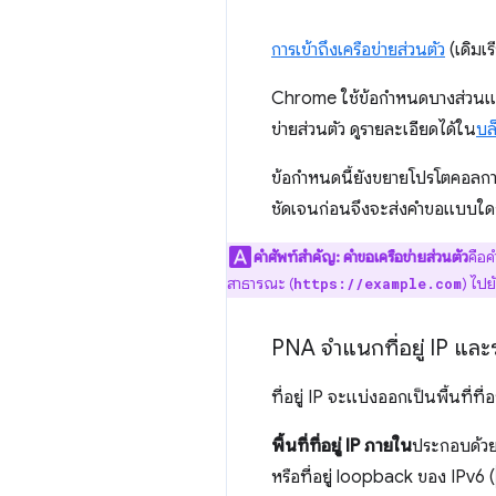
การเข้าถึงเครือข่ายส่วนตัว
(เดิมเร
Chrome ใช้ข้อกำหนดบางส่วนแล้ว
ข่ายส่วนตัว ดูรายละเอียดได้ใน
บล
ข้อกําหนดนี้ยังขยายโปรโตคอลการ
ชัดเจนก่อนจึงจะส่งคําขอแบบใดก
คําศัพท์สําคัญ:
คําขอเครือข่ายส่วนตัว
คือค
สาธารณะ (
) ไปย
https://example.com
PNA จำแนกที่อยู่ IP และร
ที่อยู่ IP จะแบ่งออกเป็นพื้นที่ที่
พื้นที่ที่อยู่ IP ภายใน
ประกอบด้วยที
หรือที่อยู่ loopback ของ IPv6 (