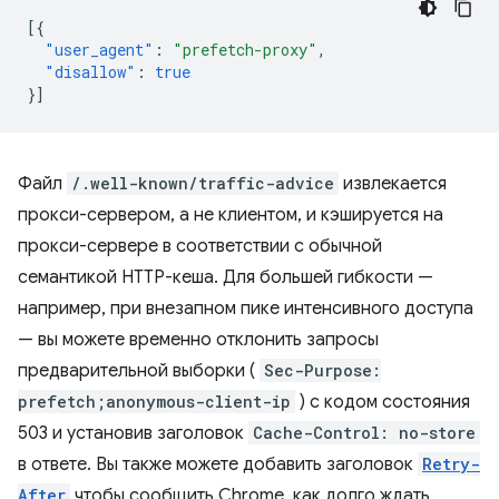
[{
"user_agent"
:
"prefetch-proxy"
,
"disallow"
:
true
}]
Файл
/.well-known/traffic-advice
извлекается
прокси-сервером, а не клиентом, и кэшируется на
прокси-сервере в соответствии с обычной
семантикой HTTP-кеша. Для большей гибкости —
например, при внезапном пике интенсивного доступа
— вы можете временно отклонить запросы
предварительной выборки (
Sec-Purpose:
prefetch;anonymous-client-ip
) с кодом состояния
503 и установив заголовок
Cache-Control: no-store
в ответе. Вы также можете добавить заголовок
Retry-
After
чтобы сообщить Chrome, как долго ждать,