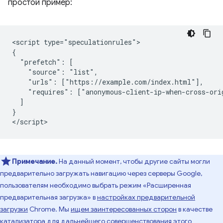
простой пример:
<script type="speculationrules">

{

  "prefetch": [

    "source": "list",

    "urls": ["https://example.com/index.html"],

    "requires": ["anonymous-client-ip-when-cross-orig
  ]

}

Примечание.
На данный момент, чтобы другие сайты могли
предварительно загружать навигацию через серверы Google,
пользователям необходимо выбрать режим «Расширенная
предварительная загрузка» в
настройках предварительной
загрузки
Chrome. Мы
ищем заинтересованных сторон
в качестве
катализатора для дальнейшего совершенствования этого