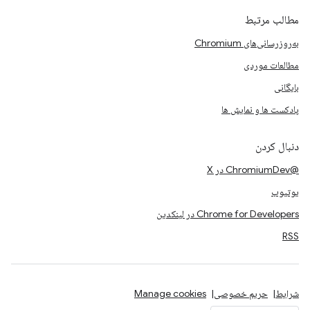
مطالب مرتبط
به‌روزرسانی‌های Chromium
مطالعات موردی
بایگانی
پادکست ها و نمایش ها
دنبال کردن
@ChromiumDev در X
یوتیوب
Chrome for Developers در لینکدین
RSS
شرایط
حریم خصوصی
Manage cookies