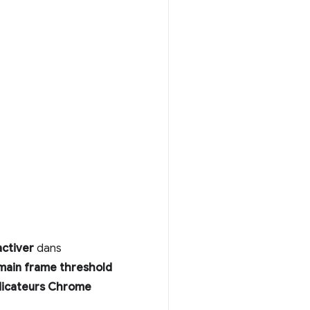
ctiver
dans
 main frame threshold
dicateurs Chrome