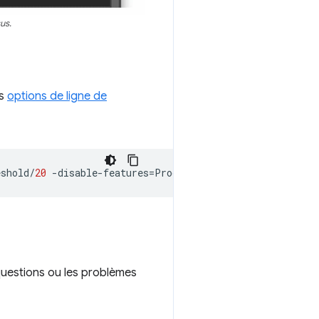
us.
es
options de ligne de
eshold
/
20
-
disable
-
features
=
ProcessPerSiteSkipDevtoolsUs
questions ou les problèmes