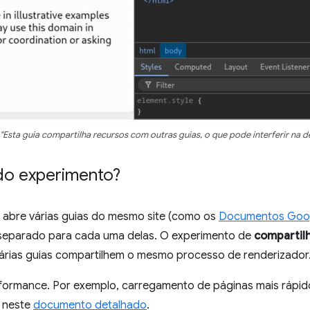
 "Esta guia compartilha recursos com outras guias, o que pode interferir na d
 do experimento?
abre várias guias do mesmo site (como os
Documentos Goo
separado para cada uma delas. O experimento de
compartil
árias guias compartilhem o mesmo processo de renderizador
rformance. Por exemplo, carregamento de páginas mais rápid
s neste
documento detalhado
.