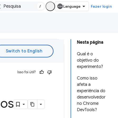
/
Fazer login
Nesta página
Qual é o
objetivo do
experimento?
Isso foi útil?
Como isso
afeta a
experiência do
desenvolvedor
sos
no Chrome
DevTools?