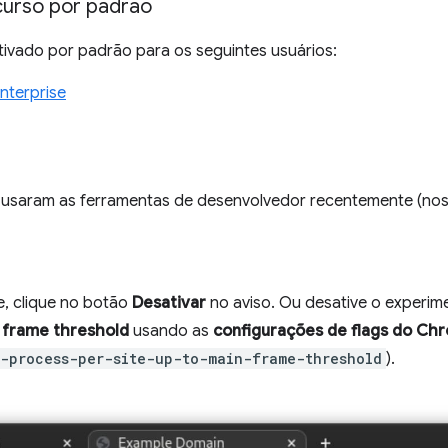
urso por padrão
tivado por padrão para os seguintes usuários:
nterprise
usaram as ferramentas de desenvolvedor recentemente (nos ú
, clique no botão
Desativar
no aviso. Ou desative o experi
 frame threshold
usando as
configurações de flags do Ch
-process-per-site-up-to-main-frame-threshold
).