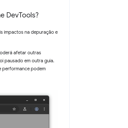
me Dev
Tools?
ois impactos na depuração e
oderá afetar outras
oi pausado em outra guia.
de performance podem