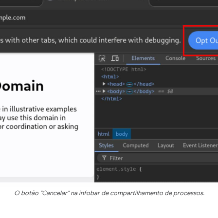
O botão "Cancelar" na infobar de compartilhamento de processos.