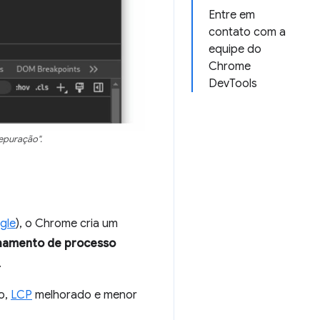
Entre em
contato com a
equipe do
Chrome
DevTools
epuração".
gle
), o Chrome cria um
hamento de processo
.
o,
LCP
melhorado e menor