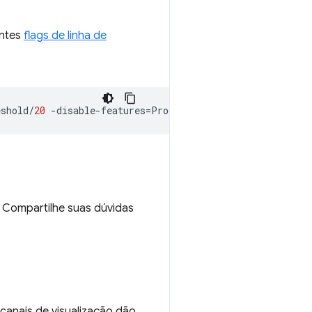
intes
flags de linha de
eshold
/
20
-
disable
-
features
=
ProcessPerSiteSkipDevtoolsUs
. Compartilhe suas dúvidas
anais de visualização dão