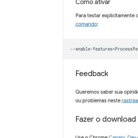
Como ativar
Para testar explicitamente
comando
:
--
enable
-
features
=
ProcessPe
Feedback
Queremos saber sua opiniã
ou problemas neste
rastre
Fazer o download 
Use o Chrome
Canary
,
Dev