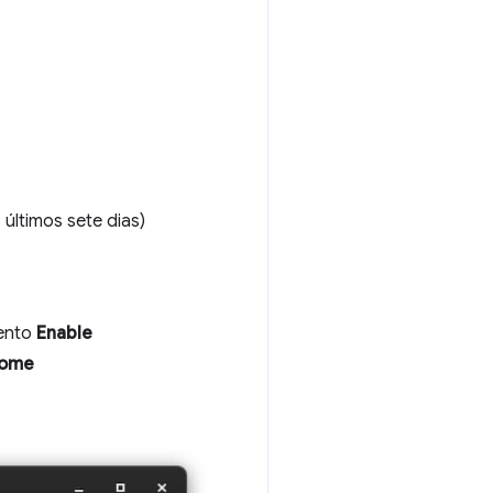
ltimos sete dias)
mento
Enable
rome