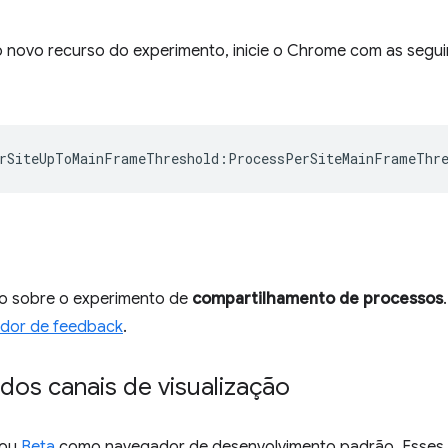
 o novo recurso do experimento, inicie o Chrome com as segu
rSiteUpToMainFrameThreshold
:
ProcessPerSiteMainFrameThr
o sobre o experimento de
compartilhamento de processos
ador de feedback
.
dos canais de visualização
ou
Beta
como navegador de desenvolvimento padrão. Esses c