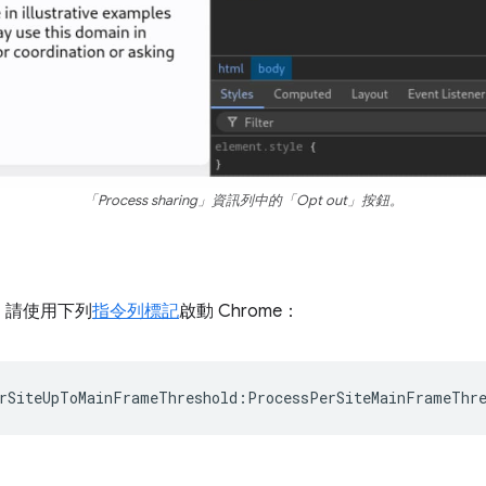
「Process sharing」資訊列中的「Opt out」按鈕。
，請使用下列
指令列標記
啟動 Chrome：
rSiteUpToMainFrameThreshold
:
ProcessPerSiteMainFrameThr