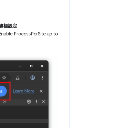
e 旗標設定
able ProcessPerSite up to