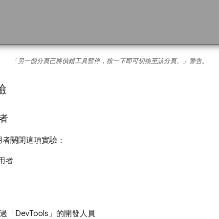
「另一個分頁已將偵錯工具暫停，按一下即可切換至該分頁。」警告。
驗
者
用者關閉這項實驗：
用者
過「DevTools」的開發人員