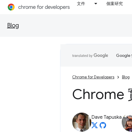
文件
個案研究
Blog
Goog
Chrome for Developers
Blog
Chrom
Dave Tapuska