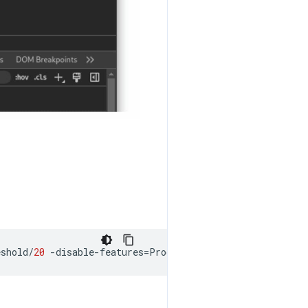
eshold
/
20
-
disable
-
features
=
ProcessPerSiteSkipDevtoolsUs