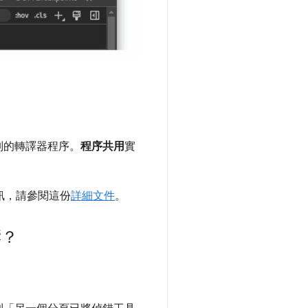
個別的轉譯器程序。
程序共用
實
訊，請參閱這份
詳細文件
。
響？