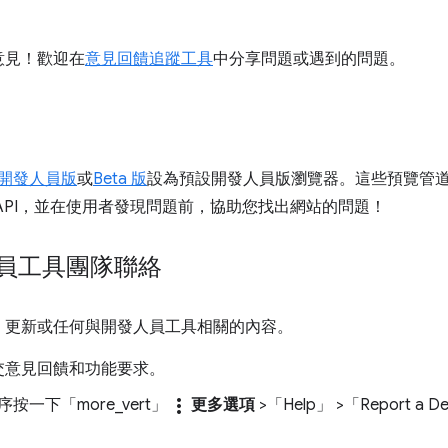
意見！歡迎在
意見回饋追蹤工具
中分享問題或遇到的問題。
開發人員版
或
Beta 版
設為預設開發人員版瀏覽器。這些預覽管道可讓
API，並在使用者發現問題前，協助您找出網站的問題！
發人員工具團隊聯絡
、更新或任何與開發人員工具相關的內容。
交意見回饋和功能要求。
more_vert
一下「more_vert」
更多選項
>「Help」
>「Report a De