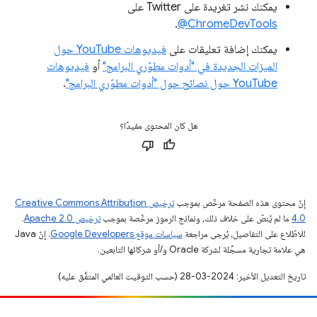
يمكنك نشر تغريدة على Twitter على
.
‎@ChromeDevTools
يمكنك إضافة تعليقات على
فيديوهات YouTube حول
الميزات الجديدة في "أدوات مطوّري البرامج"
أو
فيديوهات
YouTube حول نصائح حول "أدوات مطوّري البرامج"
.
هل كان المحتوى مفيدًا؟
إنّ محتوى هذه الصفحة مرخّص بموجب
ترخيص Creative Commons Attribution
4.0‏
ما لم يُنصّ على خلاف ذلك، ونماذج الرموز مرخّصة بموجب
ترخيص Apache 2.0‏
.
للاطّلاع على التفاصيل، يُرجى مراجعة
سياسات موقع Google Developers‏
. إنّ Java
هي علامة تجارية مسجَّلة لشركة Oracle و/أو شركائها التابعين.
تاريخ التعديل الأخير: 2024-03-28 (حسب التوقيت العالمي المتفَّق عليه)