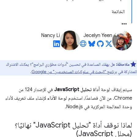
الخاتمة
Nancy Li
Jecelyn Yeen
ملاحظة:
هل يهمّك المساعدة في تحسين "أدوات مطوّري البرامج"؟ يمكنك الاشتراك
للمشاركة في
برنامج "البحث في سلوكيات المستخدمين" من Google
.
سيتم إيقاف لوحة
أداة تحليل JavaScript
في الإصدار 124 من
Chrome. من الآن فصاعدًا، استخدِم لوحة
الأداء
لإنشاء ملف تعريف لأداء
وحدة المعالجة المركزية في Node.js.
لماذا نوقف أداة "تحليل Java
Script" نهائيًا؟
(محلل Java
Script)