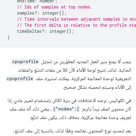
endTime
:
number
;
// Ids of samples at top nodes.
samples
?:
integer
[];
// Time intervals between adjacent samples in mi
// The first delta is relative to the profile st
timeDeltas
?:
integer
[];
}
يجب ألا يمنع سير العمل الجديد المطوّرين من تحليل
cpuprofile
الحالية. لذلك، تتيح لوحة
الأداء
الآن كلاً من ملفات التتبّع والملفات
التعريفية لوحدة المعالجة المركزية. يمكنك استيراد ملف
cpuprofile
إلى
الأداء
وسيتم تحميله بشكل صحيح.
في الكواليس، نرصد الاختلافات في بنية الكائن باستخدام تعبير عادي. إذا
كان محتوى الملف يبدأ بالرمز
{"nodes":[
، يعني ذلك أنّه ملف ملف
تعريف وحدة معالجة مركزية. بخلاف ذلك، يكون ملف تتبُّع.
بعد تحديد نوع المحتوى، نعالجه وفقًا لذلك. بالنسبة إلى ملف التتبّع،