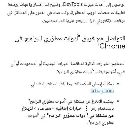
الوصول إلى أحدث ميزات DevTools، وتتيح لك اختبار واجهات برمجة
تطبيقات منصات الويب المتطوّرة، وتساعدك في العثور على المشاكل في
موقعك الإلكتروني قبل أن يعثر عليها المستخدمون.
التواصل مع فريق "أدوات مطوّري البرامج في
Chrome"
استخدِم الخيارات التالية لمناقشة الميزات الجديدة أو التحديثات أو أي
شيء آخر مرتبط بـ "أدوات مطوّري البرامج".
يمكنك إرسال الملاحظات وطلبات الميزات إلينا على
.
crbug.com
يمكنك الإبلاغ عن مشكلة في "أدوات مطوّري البرامج"
more_vert
باستخدام رمز
خيارات إضافية
>
مساعدة
>
الإبلاغ
عن مشكلة في "أدوات مطوّري البرامج"
في "أدوات
مطوّري البرامج".