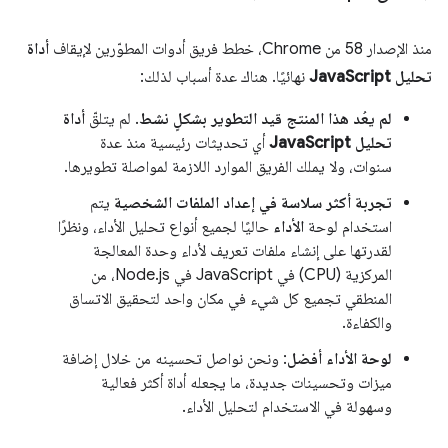
منذ الإصدار 58 من Chrome، خطط فريق أدوات المطوّرين لإيقاف
أداة
تحليل JavaScript
نهائيًا. هناك عدة أسباب لذلك:
لم يعُد هذا المنتج قيد التطوير بشكلٍ نشط
. لم يتلقّ
أداة
تحليل JavaScript
أي تحديثات رئيسية منذ عدة
سنوات، ولا يملك الفريق الموارد اللازمة لمواصلة تطويرها.
تجربة أكثر سلاسة في إعداد الملفات الشخصية
يتم
استخدام لوحة
الأداء
حاليًا لجميع أنواع تحليل الأداء، ونظرًا
لقدرتها على إنشاء ملفات تعريف لأداء وحدة المعالجة
المركزية (CPU) في JavaScript في Node.js، من
المنطقي تجميع كل شيء في مكان واحد لتحقيق الاتساق
والكفاءة.
لوحة الأداء أفضل
: ونحن نواصل تحسينه من خلال إضافة
ميزات وتحسينات جديدة، ما يجعله أداة أكثر فعالية
وسهولة في الاستخدام لتحليل الأداء.