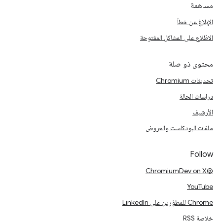
مساهمة
الإبلاغ عن خطأ
الاطّلاع على المشاكل المفتوحة
محتوى ذو صلة
تحديثات Chromium
دراسات الحالة
الأرشيف
ملفات البودكاست والعروض
Follow
@ChromiumDev on X
YouTube
Chrome للمطوّرين على LinkedIn
خلاصة RSS