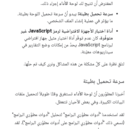
المفترض أن تتيح لك لوحة
الأداء
إجراء ذلك.
سرعة تحميل بطيئة:
يبدو أنّ سرعة تحميل اللوحة بطيئة،
ما يؤثر في عملية إنشاء الملف الشخصي.
أداة اختيار الأجهزة الافتراضية لرمز JavaScript غير
متوفّرة.
كان عدم توفّر أداة اختيار مثيل جهاز افتراضي
لبرنامج JavaScript يحدّ من إمكانات وضع التقارير في
سيناريوهات معيّنة.
لنلقِ نظرة على كلّ مشكلة من هذه المشاكل ونرى كيف تم حلّها.
سرعة تحميل بطيئة
أخبرنا المطوّرون أنّ لوحة
الأداء
تستغرق وقتًا طويلاً لتحميل ملفات
البيانات الكبيرة، وفي بعض الأحيان تتعطل.
لقد استخدمنا "أدوات مطوّري البرامج" لتحليل "أدوات مطوّري البرامج"
(نسمي ذلك "أدوات مطوّري البرامج على أدوات مطوّري البرامج"). لقد