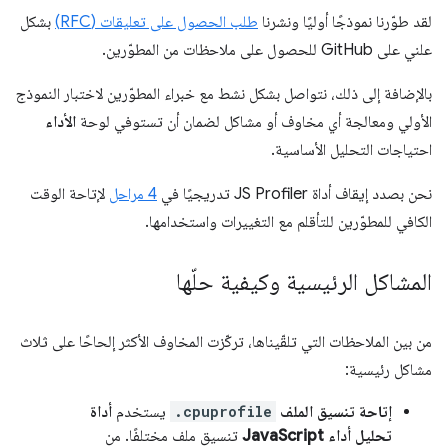
لقد طوّرنا نموذجًا أوليًا ونشرنا
طلب الحصول على تعليقات (RFC)
بشكل
علني على GitHub للحصول على ملاحظات من المطوّرين.
بالإضافة إلى ذلك، نتواصل بشكل نشط مع خبراء المطوّرين لاختبار النموذج
الأولي ومعالجة أي مخاوف أو مشاكل لضمان أن تستوفي لوحة
الأداء
احتياجات التحليل الأساسية.
نحن بصدد إيقاف أداة JS Profiler تدريجيًا في
4 مراحل
لإتاحة الوقت
الكافي للمطوّرين للتأقلم مع التغييرات واستخدامها.
المشاكل الرئيسية وكيفية حلّها
من بين الملاحظات التي تلقّيناها، تركّزت المخاوف الأكثر إلحاحًا على ثلاث
مشاكل رئيسية:
إتاحة تنسيق الملف
.cpuprofile
يستخدم
أداة
تحليل أداء JavaScript
تنسيق ملف مختلفًا. من