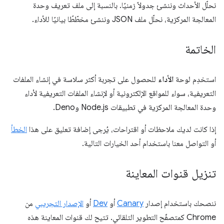
نحلّل الأحداث وننشئ جدولاً زمنيًا. بالنسبة إلى ملف تعريف وحدة
المعالجة المركزية، نحلّل ملف JSON وننشئ مخطّطًا بيانيًا للأداء.
الخاتمة
استخدِم لوحة
الأداء
للحصول على تجربة أكثر سلاسة في إنشاء الملفات
التعريفية، سواء للمواقع الإلكترونية أو لإنشاء الملفات التعريفية لأداء
وحدة المعالجة المركزية في تطبيقات Node.js وDeno.
إذا كانت لديك ملاحظات أو اقتراحات، يُرجى إضافة تعليق على هذا
الخطأ
أو التواصل معنا باستخدام أحد الخيارات التالية.
تنزيل قنوات المعاينة
ننصحك باستخدام إصدار
Canary
أو
Dev
أو
الإصدار التجريبي
من
Chrome كمتصفّح التطوير التلقائي. تتيح لك قنوات المعاينة هذه