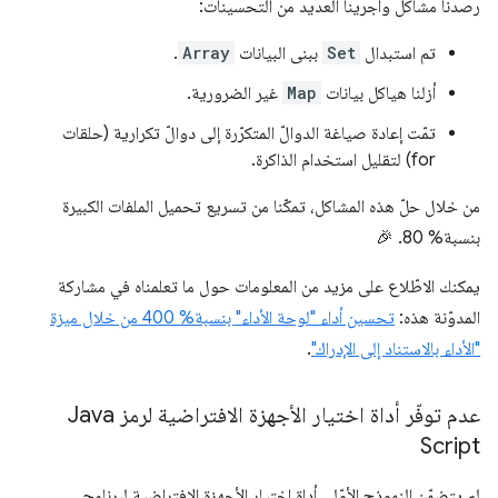
رصدنا مشاكل وأجرينا العديد من التحسينات:
تم استبدال
Set
ببنى البيانات
Array
.
أزلنا هياكل بيانات
Map
غير الضرورية.
تمّت إعادة صياغة الدوالّ المتكرّرة إلى دوالّ تكرارية (حلقات
for) لتقليل استخدام الذاكرة.
من خلال حلّ هذه المشاكل، تمكّنا من تسريع تحميل الملفات الكبيرة
بنسبة% 80. 🎉
يمكنك الاطّلاع على مزيد من المعلومات حول ما تعلمناه في مشاركة
المدوّنة هذه:
تحسين أداء "لوحة الأداء" بنسبة% 400 من خلال ميزة
"الأداء بالاستناد إلى الإدراك"
.
عدم توفّر أداة اختيار الأجهزة الافتراضية لرمز Java
Script
لم يتضمّن النموذج الأوّلي أداة اختيار الأجهزة الافتراضية لبرنامج