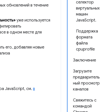
селектор
ных обновлений в течение
виртуальных
машин
ьность»
уже используется
JavaScript.
офилировать
Поддержка
все в одном месте для
формата
файла
ь его, добавляя новые
cpuprofile
ализа
Заключение
Загрузите
предваритель
ный просмотр
 JavaScript, см.
в
каналов
Свяжитесь с
командой