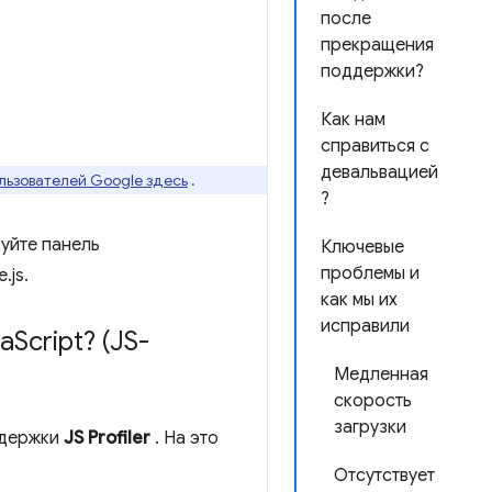
после
прекращения
поддержки?
Как нам
справиться с
девальвацией
льзователей Google здесь
.
?
уйте панель
Ключевые
проблемы и
.js.
как мы их
исправили
a
Script? (JS-
Медленная
скорость
загрузки
ддержки
JS Profiler
. На это
Отсутствует