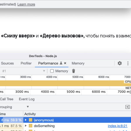
и
«Снизу вверх»
и
«Дерево вызовов»,
чтобы понять взаим