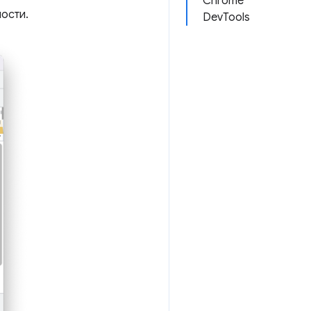
Chrome
ности.
DevTools