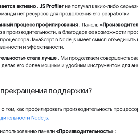
вается активно
.
JS Profiler
не получал каких-либо серьез
 команды нет ресурсов для продолжения его разработки.
анный процесс профилирования
. Панель
«Производител
иза производительности, а благодаря ее возможности пр
процессора JavaScript в Node.js имеет смысл объединить 
ванности и эффективности.
ельность» стала лучше
. Мы продолжаем совершенствоват
, делая его более мощным и удобным инструментом для ан
.
е прекращения поддержки?
о том, как профилировать производительность процессора
ительности Node.js.
о использованию панели
«Производительность»
: