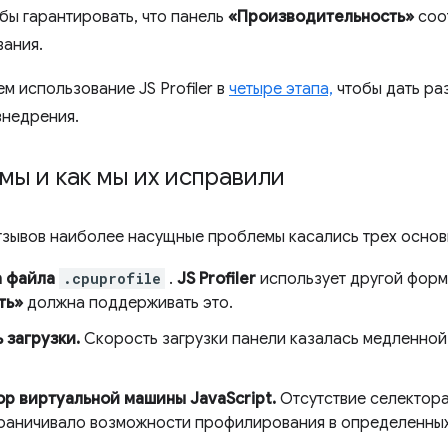
бы гарантировать, что панель
«Производительность»
соо
ания.
 использование JS Profiler в
четыре этапа,
чтобы дать ра
внедрения.
ы и как мы их исправили
тзывов наиболее насущные проблемы касались трех основ
а файла
.cpuprofile
.
JS Profiler
использует другой форм
ть»
должна поддерживать это.
 загрузки.
Скорость загрузки панели казалась медленной
ор виртуальной машины JavaScript.
Отсутствие селектора
граничивало возможности профилирования в определенных