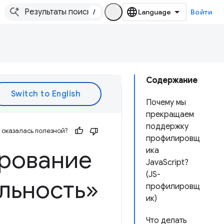
/
Войти
Содержание
Почему мы
прекращаем
поддержку
оказалась полезной?
профилировщ
рование
ика
JavaScript?
(JS-
льность»
профилировщ
ик)
Что делать