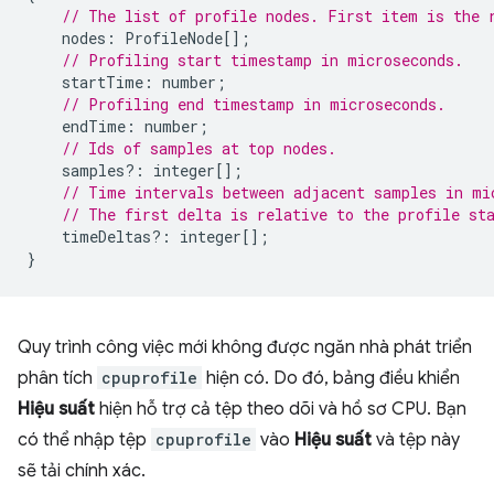
// The list of profile nodes. First item is the 
nodes
:
ProfileNode
[];
// Profiling start timestamp in microseconds.
startTime
:
number
;
// Profiling end timestamp in microseconds.
endTime
:
number
;
// Ids of samples at top nodes.
samples
?:
integer
[];
// Time intervals between adjacent samples in mi
// The first delta is relative to the profile st
timeDeltas
?:
integer
[];
}
Quy trình công việc mới không được ngăn nhà phát triển
phân tích
cpuprofile
hiện có. Do đó, bảng điều khiển
Hiệu suất
hiện hỗ trợ cả tệp theo dõi và hồ sơ CPU. Bạn
có thể nhập tệp
cpuprofile
vào
Hiệu suất
và tệp này
sẽ tải chính xác.