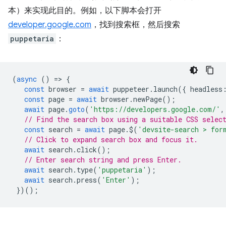
本）来实现此目的。例如，以下脚本会打开
developer.google.com
，找到搜索框，然后搜索
puppetaria
：
(
async
()
=
>
{
const
browser
=
await
puppeteer
.
launch
({
headless
const
page
=
await
browser
.
newPage
();
await
page
.
goto
(
'https://developers.google.com/'
,
// Find the search box using a suitable CSS selec
const
search
=
await
page
.
$
(
'devsite-search > for
// Click to expand search box and focus it.
await
search
.
click
();
// Enter search string and press Enter.
await
search
.
type
(
'puppetaria'
);
await
search
.
press
(
'Enter'
);
})();