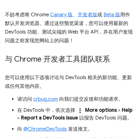
不妨考虑将 Chrome
Canary 版
、
开发者版
或
Beta 版
用作
默认开发浏览器。通过这些预览渠道，您可以使用最新的
DevTools 功能、测试尖端的 Web 平台 API，并在用户发现
问题之前发现您网站上的问题！
与 Chrome 开发者工具团队联系
您可以使用以下选项讨论与 DevTools 相关的新功能、更新
或任何其他内容。
请访问
crbug.com
向我们提交反馈和功能请求。
more_vert
在 DevTools 中，依次选择
More options
>
Help
>
Report a DevTools issue
以报告 DevTools 问题。
向
@ChromeDevTools
发送推文。