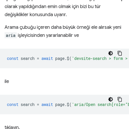
olarak yapıldığından emin olmak için bizi bu tür
değişiklikler konusunda uyarır.
Arama çubuğu içeren daha büyük örneği ele alırsak yeni
aria
işleyicisinden yararlanabilir ve
const
search
=
await
page
.
$
(
'devsite-search > form >
ile
const
search
=
await
page
.
$
(
'aria/Open search[role="
tıklayın.