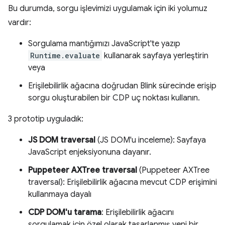
Bu durumda, sorgu işlevimizi uygulamak için iki yolumuz
vardır:
Sorgulama mantığımızı JavaScript'te yazıp
Runtime.evaluate
kullanarak sayfaya yerleştirin
veya
Erişilebilirlik ağacına doğrudan Blink sürecinde erişip
sorgu oluşturabilen bir CDP uç noktası kullanın.
3 prototip uyguladık:
JS DOM traversal
(JS DOM'u inceleme): Sayfaya
JavaScript enjeksiyonuna dayanır.
Puppeteer AXTree traversal
(Puppeteer AXTree
traversal): Erişilebilirlik ağacına mevcut CDP erişimini
kullanmaya dayalı
CDP DOM'u tarama
: Erişilebilirlik ağacını
sorgulamak için özel olarak tasarlanmış yeni bir