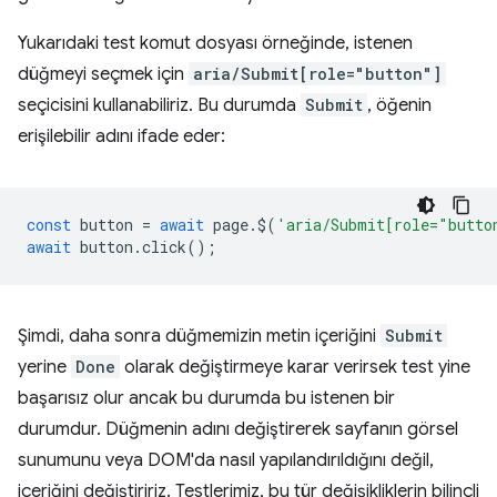
Yukarıdaki test komut dosyası örneğinde, istenen
düğmeyi seçmek için
aria/Submit[role="button"]
seçicisini kullanabiliriz. Bu durumda
Submit
, öğenin
erişilebilir adını ifade eder:
const
button
=
await
page
.
$
(
'aria/Submit[role="butto
await
button
.
click
();
Şimdi, daha sonra düğmemizin metin içeriğini
Submit
yerine
Done
olarak değiştirmeye karar verirsek test yine
başarısız olur ancak bu durumda bu istenen bir
durumdur. Düğmenin adını değiştirerek sayfanın görsel
sunumunu veya DOM'da nasıl yapılandırıldığını değil,
içeriğini değiştiririz. Testlerimiz, bu tür değişikliklerin bilinçli