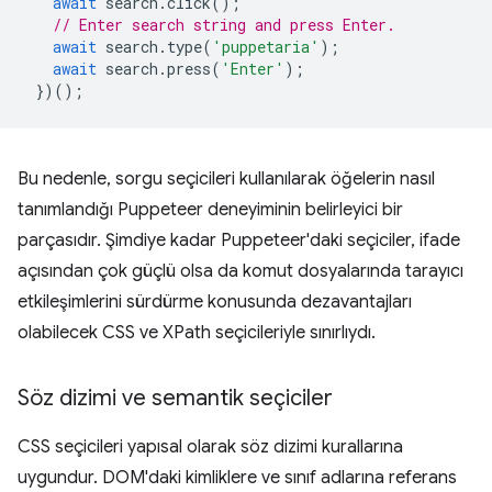
await
search
.
click
();
// Enter search string and press Enter.
await
search
.
type
(
'puppetaria'
);
await
search
.
press
(
'Enter'
);
})();
Bu nedenle, sorgu seçicileri kullanılarak öğelerin nasıl
tanımlandığı Puppeteer deneyiminin belirleyici bir
parçasıdır. Şimdiye kadar Puppeteer'daki seçiciler, ifade
açısından çok güçlü olsa da komut dosyalarında tarayıcı
etkileşimlerini sürdürme konusunda dezavantajları
olabilecek CSS ve XPath seçicileriyle sınırlıydı.
Söz dizimi ve semantik seçiciler
CSS seçicileri yapısal olarak söz dizimi kurallarına
uygundur. DOM'daki kimliklere ve sınıf adlarına referans