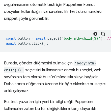
uygulamasının otomatik testi için Puppeteer komut
dosyaları kullanıldığını varsayalım. Bir test durumundaki
snippet şöyle görünebilir:
const
button
=
await
page
.
$
(
'body:nth-child(3)'
);
/
await
button
.
click
();
Burada, gönder düğmesini bulmak için
'body:nth-
child(3)'
seçicisini kullanıyoruz ancak bu seçici, web
sayfasının tam olarak bu sürümüne sıkı sıkıya bağlıdır.
Daha sonra düğmenin üzerine bir öğe eklenirse bu seçici
artık çalışmaz.
Bu, test yazarları için yeni bir bilgi değil: Puppeteer
kullanıcıları zaten bu tür değişikliklere karşı dayanıklı