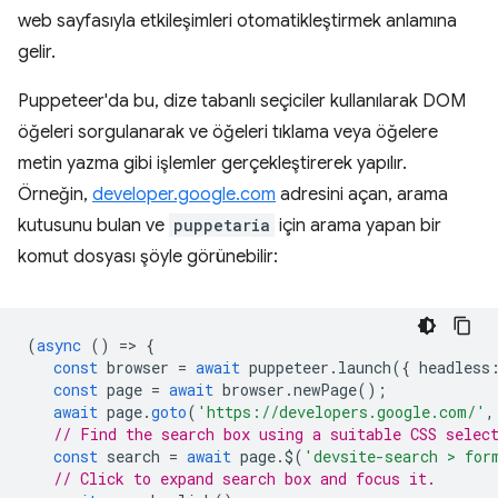
web sayfasıyla etkileşimleri otomatikleştirmek anlamına
gelir.
Puppeteer'da bu, dize tabanlı seçiciler kullanılarak DOM
öğeleri sorgulanarak ve öğeleri tıklama veya öğelere
metin yazma gibi işlemler gerçekleştirerek yapılır.
Örneğin,
developer.google.com
adresini açan, arama
kutusunu bulan ve
puppetaria
için arama yapan bir
komut dosyası şöyle görünebilir:
(
async
()
=
>
{
const
browser
=
await
puppeteer
.
launch
({
headless
const
page
=
await
browser
.
newPage
();
await
page
.
goto
(
'https://developers.google.com/'
,
// Find the search box using a suitable CSS selec
const
search
=
await
page
.
$
(
'devsite-search > for
// Click to expand search box and focus it.