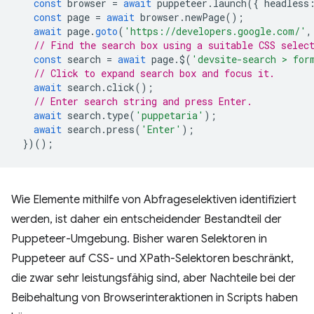
const
browser
=
await
puppeteer
.
launch
({
headless
const
page
=
await
browser
.
newPage
();
await
page
.
goto
(
'https://developers.google.com/'
,
// Find the search box using a suitable CSS selec
const
search
=
await
page
.
$
(
'devsite-search > for
// Click to expand search box and focus it.
await
search
.
click
();
// Enter search string and press Enter.
await
search
.
type
(
'puppetaria'
);
await
search
.
press
(
'Enter'
);
})();
Wie Elemente mithilfe von Abfrageselektiven identifiziert
werden, ist daher ein entscheidender Bestandteil der
Puppeteer-Umgebung. Bisher waren Selektoren in
Puppeteer auf CSS- und XPath-Selektoren beschränkt,
die zwar sehr leistungsfähig sind, aber Nachteile bei der
Beibehaltung von Browserinteraktionen in Scripts haben