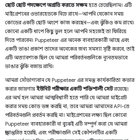
ছোট ছোট পদক্ষেপে অগ্রগতি করতে সক্ষম
হতে চেয়েছিলাম। এটি
মাইগ্রেশনের ওভারহেডকে নিচে রাখে—আপনি যেকোন সময়
কোডের একটি ছোট অংশে কাজ করছেন—এবং ঝুঁকিও কম রাখে।
কোনো একটি ধাপে কিছু ভুল হলে আপনি সহজেই তা ফিরিয়ে
দিতে পারবেন। Puppeteer এর অনেক ব্যবহারকারী আছে এবং
একটি ভাঙা প্রকাশ তাদের অনেকের জন্য সমস্যা সৃষ্টি করবে, তাই
এটি অত্যাবশ্যক ছিল যে আমরা পরিবর্তনগুলিকে ন্যূনতমভাবে
ভাঙার ঝুঁকি বজায় রাখি।
আমরা সৌভাগ্যবান যে Puppeteer এর সমস্ত কার্যকারিতা কভার
করার জায়গায়
ইউনিট পরীক্ষার একটি শক্তিশালী সেট
রয়েছে।
এর অর্থ হল আমরা আত্মবিশ্বাসী হতে পারি যে আমরা মাইগ্রেট
করার সময় কোড ভঙ্গ করছি না, তবে আমরা আমাদের API-তে
পরিবর্তনগুলি প্রবর্তন করছি না। মাইগ্রেশনের লক্ষ্য ছিল কোনো
Puppeteer ব্যবহারকারী না বুঝেই এটি সম্পূর্ণ করা যে আমরা
স্থানান্তরিত হয়েছি, এবং পরীক্ষাগুলি সেই কৌশলটির একটি