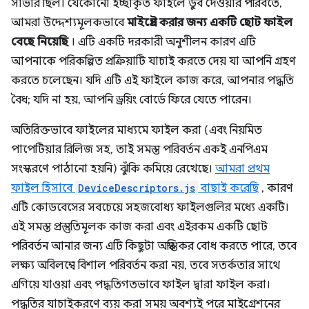
সার্ভার ছিল। যেকোনো ইচ্ছাকৃত ফাইলে ডুব দেওয়ার পরিবর্তে,
আমরা উদ্দেশ্যমূলকভাবে
মাইগ্রেট করার জন্য একটি ছোট ফাইল
বেছে নিয়েছি
। এটি একটি দরকারী অনুশীলন কারণ এটি
আপনাকে পরিকল্পিত প্রক্রিয়াটি যাচাই করতে দেয় যা আপনি গ্রহণ
করতে চলেছেন। যদি এটি এই ফাইলে কাজ করে, আপনার পদ্ধতি
বৈধ; যদি না হয়, আপনি ড্রয়িং বোর্ডে ফিরে যেতে পারেন।
অতিরিক্তভাবে ফাইলের মাধ্যমে ফাইল করা (এবং নিয়মিত
পাপেটিয়ার রিলিজ সহ, তাই সমস্ত পরিবর্তন একই এনপিএম
সংস্করণে পাঠানো হয়নি) ঝুঁকি কমিয়ে রেখেছে।
আমরা প্রথম
ফাইল হিসাবে
DeviceDescriptors.js
বাছাই করেছি
, কারণ
এটি কোডবেসের সবচেয়ে সহজবোধ্য ফাইলগুলির মধ্যে একটি।
এই সমস্ত প্রস্তুতিমূলক কাজ করা এবং এইরকম একটি ছোট
পরিবর্তন আনার জন্য এটি কিছুটা অস্বস্তিকর বোধ করতে পারে, তবে
লক্ষ্য অবিলম্বে বিশাল পরিবর্তন করা নয়, তবে সতর্কতার সাথে
এগিয়ে যাওয়া এবং পদ্ধতিগতভাবে ফাইল দ্বারা ফাইল করা।
পদ্ধতির যাচাইকরণে ব্যয় করা সময় অবশ্যই পরে মাইগ্রেশনের