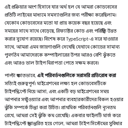
এই প্রক্রিয়ার অংশ হিসাবে যার অর্থ হল যে আমরা কোডবেসের
প্রতিটি লাইনের মাধ্যমে সমস্যাগুলির জন্য পরীক্ষা করেছিলাম।
যেকোন কোডবেসের মতো যা প্রায় কয়েক বছর হয়েছে এবং
সময়ের সাথে সাথে বেড়েছে, রিফ্যাক্টর কোড এবং পরিস্থিতি উন্নত
করার সুযোগ রয়েছে। বিশেষ করে TypeScript-এ সরে যাওয়ার
সাথে, আমরা এমন জায়গাগুলি দেখেছি যেখানে কোডের সামান্য
পুনর্গঠন আমাদেরকে কম্পাইলারের উপর আরও বেশি ঝুঁকতে
এবং আরও ভাল টাইপ নিরাপত্তা পেতে সক্ষম করবে।
পাল্টা স্বজ্ঞাতভাবে,
এই পরিবর্তনগুলিকে সরাসরি প্রতিরোধ করা
সত্যিই গুরুত্বপূর্ণ৷ মাইগ্রেশনের লক্ষ্য হল কোডবেসটিকে
টাইপস্ক্রিপ্টে নিয়ে আসা, এবং একটি বড় মাইগ্রেশনের সময়
আপনার সফ্টওয়্যার এবং আপনার ব্যবহারকারীদের বিকল হওয়ার
ঝুঁকি সম্পর্কে চিন্তা করা উচিত। প্রাথমিক পরিবর্তনগুলি ন্যূনতম
রেখে, আমরা সেই ঝুঁকি কম রেখেছি। একবার ফাইলটি মার্জ করে
টাইপস্ক্রিপ্টে স্থানান্তরিত হয়ে গেলে, আমরা টাইপ সিস্টেমের সুবিধার