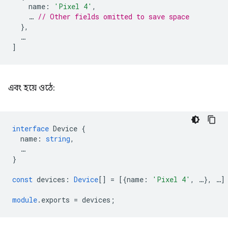
name
:
'Pixel 4'
,
…
// Other fields omitted to save space
},
…
]
এবং হয়ে ওঠে:
interface
Device
{
name
:
string
,
…
}
const
devices
:
Device
[]
=
[{
name
:
'Pixel 4'
,
…
},
…
]
module
.exports
=
devices
;