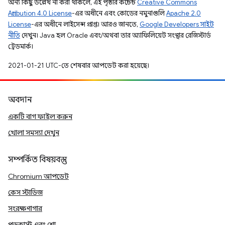
অন্য কিছু উল্লেখ না করা থাকলে, এই পৃষ্ঠার কন্টেন্ট
Creative Commons
Attribution 4.0 License
-এর অধীনে এবং কোডের নমুনাগুলি
Apache 2.0
License
-এর অধীনে লাইসেন্স প্রাপ্ত। আরও জানতে,
Google Developers সাইট
নীতি
দেখুন। Java হল Oracle এবং/অথবা তার অ্যাফিলিয়েট সংস্থার রেজিস্টার্ড
ট্রেডমার্ক।
2021-01-21 UTC-তে শেষবার আপডেট করা হয়েছে।
অবদান
একটি বাগ ফাইল করুন
খোলা সমস্যা দেখুন
সম্পর্কিত বিষয়বস্তু
Chromium আপডেট
কেস স্টাডিজ
সংরক্ষণাগার
পডকাস্ট এবং শো