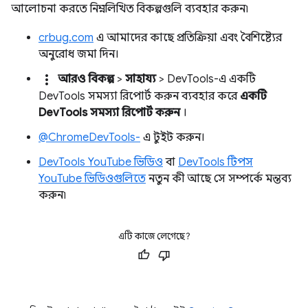
আলোচনা করতে নিম্নলিখিত বিকল্পগুলি ব্যবহার করুন৷
crbug.com
এ আমাদের কাছে প্রতিক্রিয়া এবং বৈশিষ্ট্যের
অনুরোধ জমা দিন।
more_vert
আরও বিকল্প
>
সাহায্য
> DevTools-এ একটি
DevTools সমস্যা রিপোর্ট করুন ব্যবহার করে
একটি
DevTools সমস্যা রিপোর্ট করুন
।
@ChromeDevTools-
এ টুইট করুন।
DevTools YouTube ভিডিও
বা
DevTools টিপস
YouTube ভিডিওগুলিতে
নতুন কী আছে সে সম্পর্কে মন্তব্য
করুন৷
এটি কাজে লেগেছে?