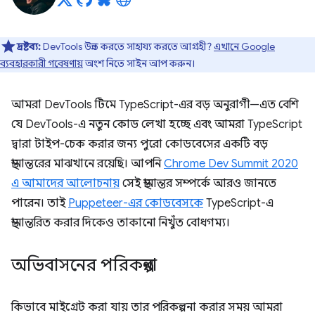
দ্রষ্টব্য:
DevTools উন্নত করতে সাহায্য করতে আগ্রহী?
এখানে Google
ব্যবহারকারী গবেষণায়
অংশ নিতে সাইন আপ করুন।
আমরা DevTools টিমে TypeScript-এর বড় অনুরাগী—এত বেশি
যে DevTools-এ নতুন কোড লেখা হচ্ছে এবং আমরা TypeScript
দ্বারা টাইপ-চেক করার জন্য পুরো কোডবেসের একটি বড়
স্থানান্তরের মাঝখানে রয়েছি। আপনি
Chrome Dev Summit 2020
এ আমাদের আলোচনায়
সেই স্থানান্তর সম্পর্কে আরও জানতে
পারেন। তাই
Puppeteer-এর কোডবেসকে
TypeScript-এ
স্থানান্তরিত করার দিকেও তাকানো নিখুঁত বোধগম্য।
অভিবাসনের পরিকল্পনা
কিভাবে মাইগ্রেট করা যায় তার পরিকল্পনা করার সময় আমরা