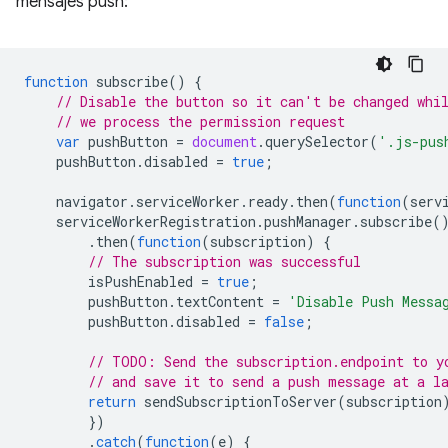
mensajes push:
function
subscribe
()
{
// Disable the button so it can't be changed whi
// we process the permission request
var
pushButton
=
document
.
querySelector
(
'.js-pus
pushButton
.
disabled
=
true
;
navigator
.
serviceWorker
.
ready
.
then
(
function
(
serv
serviceWorkerRegistration
.
pushManager
.
subscribe
(
.
then
(
function
(
subscription
)
{
// The subscription was successful
isPushEnabled
=
true
;
pushButton
.
textContent
=
'Disable Push Messa
pushButton
.
disabled
=
false
;
// TODO: Send the subscription.endpoint to y
// and save it to send a push message at a l
return
sendSubscriptionToServer
(
subscription
})
.
catch
(
function
(
e
)
{