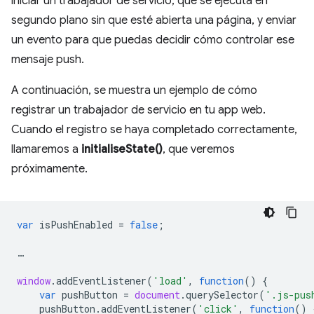
iniciar un trabajador de servicio, que se ejecuta en
segundo plano sin que esté abierta una página, y enviar
un evento para que puedas decidir cómo controlar ese
mensaje push.
A continuación, se muestra un ejemplo de cómo
registrar un trabajador de servicio en tu app web.
Cuando el registro se haya completado correctamente,
llamaremos a
initialiseState()
, que veremos
próximamente.
var
isPushEnabled
=
false
;
…
window
.
addEventListener
(
'load'
,
function
()
{
var
pushButton
=
document
.
querySelector
(
'.js-pus
pushButton
.
addEventListener
(
'click'
,
function
()