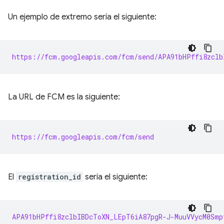
Un ejemplo de extremo sería el siguiente:
https://fcm.googleapis.com/fcm/send/APA91bHPffi8zclb
La URL de FCM es la siguiente:
https://fcm.googleapis.com/fcm/send
El
registration_id
sería el siguiente:
APA91bHPffi8zclbIBDcToXN_LEpT6iA87pgR-J-MuuVVycM0Smp