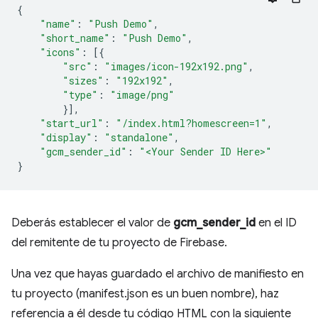
{
"name"
:
"Push Demo"
,
"short_name"
:
"Push Demo"
,
"icons"
:
[{
"src"
:
"images/icon-192x192.png"
,
"sizes"
:
"192x192"
,
"type"
:
"image/png"
}],
"start_url"
:
"/index.html?homescreen=1"
,
"display"
:
"standalone"
,
"gcm_sender_id"
:
"<Your Sender ID Here>"
}
Deberás establecer el valor de
gcm_sender_id
en el ID
del remitente de tu proyecto de Firebase.
Una vez que hayas guardado el archivo de manifiesto en
tu proyecto (manifest.json es un buen nombre), haz
referencia a él desde tu código HTML con la siguiente