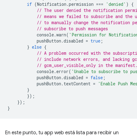
if
(
Notification
.
permission
===
'denied'
)
{
// The user denied the notification perm
// means we failed to subscribe and the 
// to manually change the notification p
// subscribe to push messages
console
.
warn
(
'Permission for Notificatio
pushButton
.
disabled
=
true
;
}
else
{
// A problem occurred with the subscript
// include network errors, and lacking g
// gcm_user_visible_only in the manifest
console
.
error
(
'Unable to subscribe to pu
pushButton
.
disabled
=
false
;
pushButton
.
textContent
=
'Enable Push Me
}
});
});
}
En este punto, tu app web está lista para recibir un