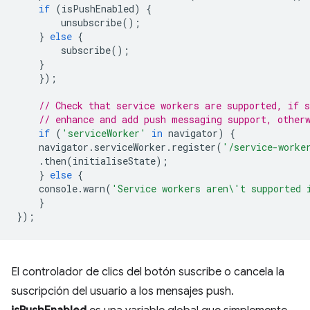
if
(
isPushEnabled
)
{
unsubscribe
();
}
else
{
subscribe
();
}
});
// Check that service workers are supported, if s
// enhance and add push messaging support, other
if
(
'serviceWorker'
in
navigator
)
{
navigator
.
serviceWorker
.
register
(
'/service-worke
.
then
(
initialiseState
);
}
else
{
console
.
warn
(
'Service workers aren\'t supported 
}
});
El controlador de clics del botón suscribe o cancela la
suscripción del usuario a los mensajes push.