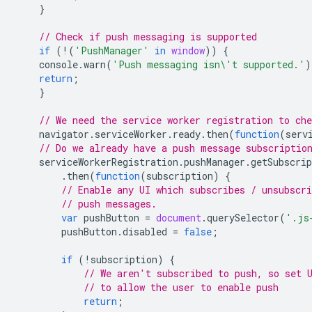
}
// Check if push messaging is supported
if
(
!
(
'PushManager'
in
window
))
{
console
.
warn
(
'Push messaging isn\'t supported.'
)
return
;
}
// We need the service worker registration to che
navigator
.
serviceWorker
.
ready
.
then
(
function
(
serv
// Do we already have a push message subscriptio
serviceWorkerRegistration
.
pushManager
.
getSubscrip
.
then
(
function
(
subscription
)
{
// Enable any UI which subscribes / unsubscr
// push messages.
var
pushButton
=
document
.
querySelector
(
'.js
pushButton
.
disabled
=
false
;
if
(
!
subscription
)
{
// We aren't subscribed to push, so set 
// to allow the user to enable push
return
;