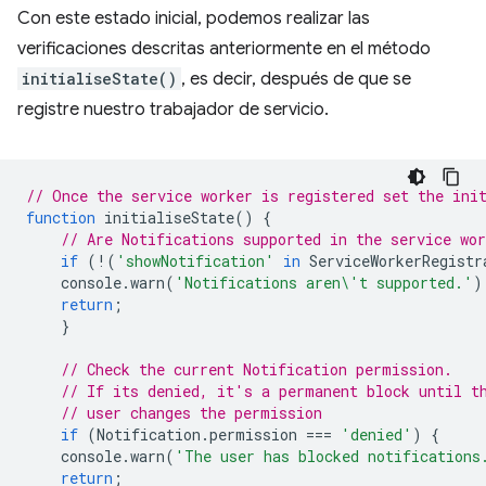
Con este estado inicial, podemos realizar las
verificaciones descritas anteriormente en el método
initialiseState()
, es decir, después de que se
registre nuestro trabajador de servicio.
// Once the service worker is registered set the ini
function
initialiseState
()
{
// Are Notifications supported in the service wo
if
(
!
(
'showNotification'
in
ServiceWorkerRegistr
console
.
warn
(
'Notifications aren\'t supported.'
)
return
;
}
// Check the current Notification permission.
// If its denied, it's a permanent block until t
// user changes the permission
if
(
Notification
.
permission
===
'denied'
)
{
console
.
warn
(
'The user has blocked notifications
return
;