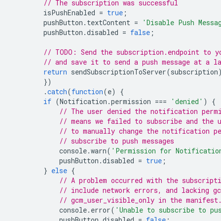
// The subscription was successful
isPushEnabled
=
true
;
pushButton
.
textContent
=
'Disable Push Messa
pushButton
.
disabled
=
false
;
// TODO: Send the subscription.endpoint to y
// and save it to send a push message at a l
return
sendSubscriptionToServer
(
subscription
})
.
catch
(
function
(
e
)
{
if
(
Notification
.
permission
===
'denied'
)
{
// The user denied the notification perm
// means we failed to subscribe and the 
// to manually change the notification p
// subscribe to push messages
console
.
warn
(
'Permission for Notificatio
pushButton
.
disabled
=
true
;
}
else
{
// A problem occurred with the subscript
// include network errors, and lacking g
// gcm_user_visible_only in the manifest
console
.
error
(
'Unable to subscribe to pu
pushButton
.
disabled
=
false
;