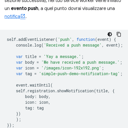
sezione successiva), nel tuo service worker viene inviato
un
evento push
, a quel punto dovrai visualizzare una
notifica
.
self
.
addEventListener
(
'push'
,
function
(
event
)
{
console
.
log
(
'Received a push message'
,
event
);
var
title
=
'Yay a message.'
;
var
body
=
'We have received a push message.'
;
var
icon
=
'/images/icon-192x192.png'
;
var
tag
=
'simple-push-demo-notification-tag'
;
event
.
waitUntil
(
self
.
registration
.
showNotification
(
title
,
{
body
:
body
,
icon
:
icon
,
tag
:
tag
})
);
});