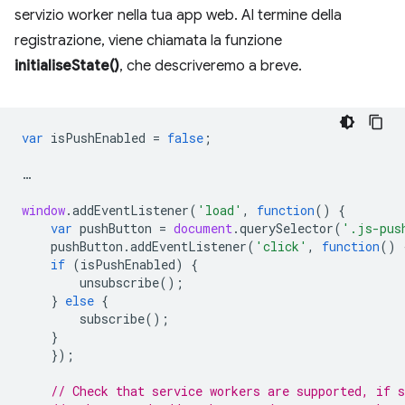
servizio worker nella tua app web. Al termine della
registrazione, viene chiamata la funzione
initialiseState()
, che descriveremo a breve.
var
isPushEnabled
=
false
;
…
window
.
addEventListener
(
'load'
,
function
()
{
var
pushButton
=
document
.
querySelector
(
'.js-pus
pushButton
.
addEventListener
(
'click'
,
function
()
if
(
isPushEnabled
)
{
unsubscribe
();
}
else
{
subscribe
();
}
});
// Check that service workers are supported, if s