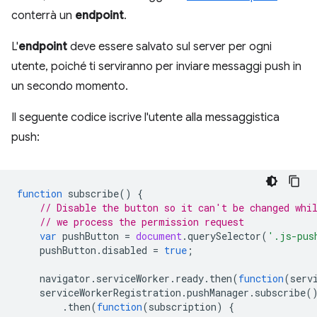
conterrà un
endpoint
.
L'
endpoint
deve essere salvato sul server per ogni
utente, poiché ti serviranno per inviare messaggi push in
un secondo momento.
Il seguente codice iscrive l'utente alla messaggistica
push:
function
subscribe
()
{
// Disable the button so it can't be changed whi
// we process the permission request
var
pushButton
=
document
.
querySelector
(
'.js-pus
pushButton
.
disabled
=
true
;
navigator
.
serviceWorker
.
ready
.
then
(
function
(
serv
serviceWorkerRegistration
.
pushManager
.
subscribe
(
.
then
(
function
(
subscription
)
{