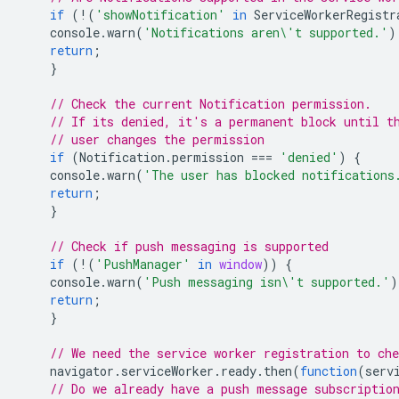
if
(
!
(
'showNotification'
in
ServiceWorkerRegistr
console
.
warn
(
'Notifications aren\'t supported.'
)
return
;
}
// Check the current Notification permission.
// If its denied, it's a permanent block until t
// user changes the permission
if
(
Notification
.
permission
===
'denied'
)
{
console
.
warn
(
'The user has blocked notifications
return
;
}
// Check if push messaging is supported
if
(
!
(
'PushManager'
in
window
))
{
console
.
warn
(
'Push messaging isn\'t supported.'
)
return
;
}
// We need the service worker registration to che
navigator
.
serviceWorker
.
ready
.
then
(
function
(
serv
// Do we already have a push message subscriptio