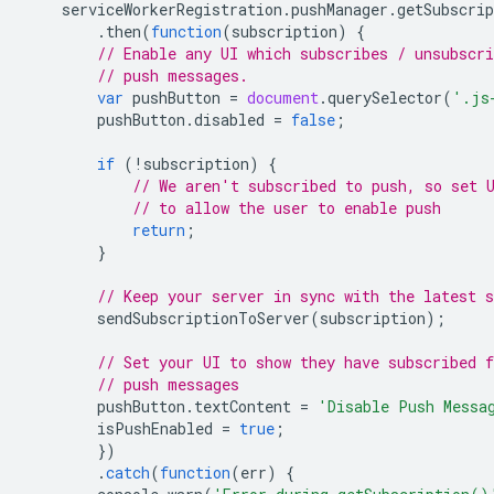
serviceWorkerRegistration
.
pushManager
.
getSubscrip
.
then
(
function
(
subscription
)
{
// Enable any UI which subscribes / unsubscr
// push messages.
var
pushButton
=
document
.
querySelector
(
'.js
pushButton
.
disabled
=
false
;
if
(
!
subscription
)
{
// We aren't subscribed to push, so set 
// to allow the user to enable push
return
;
}
// Keep your server in sync with the latest s
sendSubscriptionToServer
(
subscription
);
// Set your UI to show they have subscribed f
// push messages
pushButton
.
textContent
=
'Disable Push Messa
isPushEnabled
=
true
;
})
.
catch
(
function
(
err
)
{