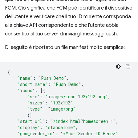
FCM. Ciò significa che FCM può identificare il dispositivo
dell'utente e verificare che il tuo ID mittente corrisponda
alla chiave API corrispondente e che l'utente abbia
consentito al tuo server di inviargli messaggi push.
Di seguito è riportato un file manifest molto semplice:
{
"name"
:
"Push Demo"
,
"short_name"
:
"Push Demo"
,
"icons"
:
[{
"src"
:
"images/icon-192x192.png"
,
"sizes"
:
"192x192"
,
"type"
:
"image/png"
}],
"start_url"
:
"/index.html?homescreen=1"
,
"display"
:
"standalone"
,
"gcm_sender_id"
:
"<Your Sender ID Here>"