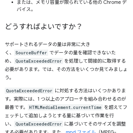
または、メモリ容量が限られている他の Chrome デ
バイス。
どうすればよいですか？
サポートされるデータの量は非常に大き
く、
SourceBuffer
でデータの量を確認できないた
め、
QuotaExceededError
を処理して間接的に取得する
必要があります。では、その方法をいくつか見てみましょ
う。
QuotaExceededError
に対処する方法はいくつかありま
す。実際には、1 つ以上のアプローチを組み合わせるのが
最善です。
HTMLMediaElement.currentTime
を超えてフ
ェッチして追加しようとする量に基づいて作業を行
い、
QuotaExceededError
に基づいてそのサイズを調整
する必要があります。また、
mpd ファイル
（MPEG-