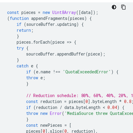
const
pieces
=
new
Uint8Array
([
data
]);
(
function
appendFragments
(
pieces
)
{
if
(
sourceBuffer
.
updating
)
{
return
;
}
pieces
.
forEach
(
piece
=
>
{
try
{
sourceBuffer
.
appendBuffer
(
piece
);
}
catch
e
{
if
(
e
.
name
!==
'QuotaExceededError'
)
{
throw
e
;
}
// Reduction schedule: 80%, 60%, 40%, 20%, 
const
reduction
=
pieces
[
0
].
byteLength
*
0.8
if
(
reduction
/
data
.
byteLength
 < 
0.04
)
{
throw
new
Error
(
'MediaSource threw QuotaExce
}
const
newPieces
=
[
pieces
[
0
].
slice
(
0
,
reduction
),