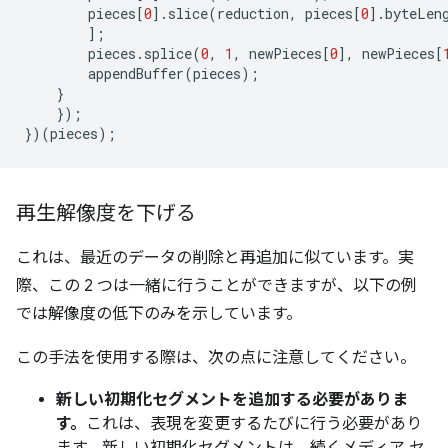
pieces
[
0
].
slice
(
reduction
,
pieces
[
0
].
byteLen
];
pieces
.
splice
(
0
,
1
,
newPieces
[
0
],
newPieces
[
appendBuffer
(
pieces
);
}
});
})(
pieces
);
再生解像度を下げる
これは、最近のデータの削除と再追加に似ています。実
際、この 2 つは一緒に行うことができますが、以下の例
では解像度の低下のみを示しています。
この手法を使用する際は、次の点に注意してください。
新しい初期化セグメントを追加する必要がありま
す。
これは、表現を変更するたびに行う必要があり