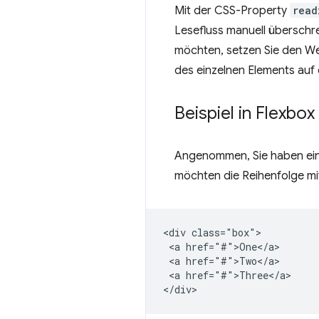
Mit der CSS-Property
read
Lesefluss manuell überschr
möchten, setzen Sie den W
des einzelnen Elements auf
Beispiel in Flexbox
Angenommen, Sie haben eine
möchten die Reihenfolge mi
<div class="box">

 <a href="#">One</a>

 <a href="#">Two</a>

 <a href="#">Three</a>
