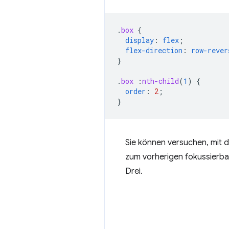
.
box
{
display
:
flex
;
flex-direction
:
row-rever
}
.
box
:
nth-child
(
1
)
{
order
:
2
;
}
Sie können versuchen, mit 
zum vorherigen fokussierbar
Drei.