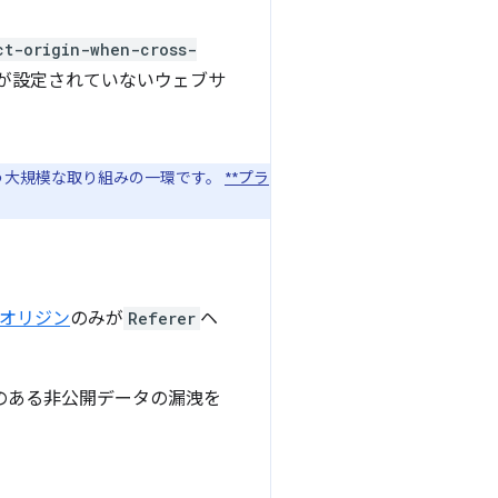
ct-origin-when-cross-
が設定されていないウェブサ
う大規模な取り組みの一環です。
**プラ
オリジン
のみが
Referer
ヘ
性のある非公開データの漏洩を