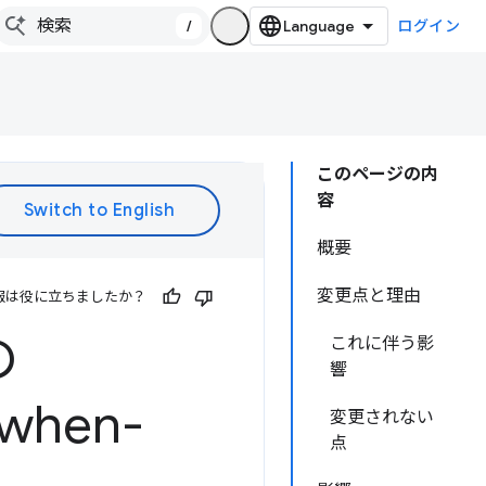
/
ログイン
このページの内
容
概要
変更点と理由
報は役に立ちましたか？
の
これに伴う影
響
n-when-
変更されない
点