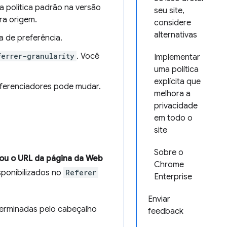
 política padrão na versão
seu site,
ra origem.
considere
alternativas
a de preferência.
errer-granularity
. Você
Implementar
uma política
explícita que
eferenciadores pode mudar.
melhora a
privacidade
em todo o
site
Sobre o
ou o URL da página da Web
Chrome
sponibilizados no
Referer
Enterprise
Enviar
terminadas pelo cabeçalho
feedback