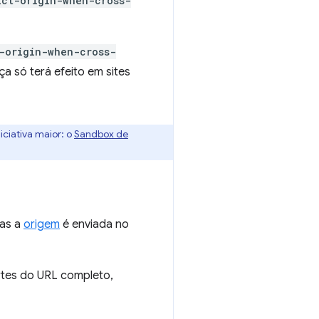
ict-origin-when-cross-
t-origin-when-cross-
a só terá efeito em sites
iciativa maior: o
Sandbox de
nas a
origem
é enviada no
rtes do URL completo,