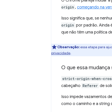
O Chrome planeja mudar a 
origin
,
começando na ver
Isso significa que, se nenh
origin
por padrão. Ainda é 
que não têm uma política de
Observação:
essa etapa para ajud
privacidade
.
O que essa mudança s
strict-origin-when-cros
cabeçalho
Referer
de soli
Isso impede vazamentos de
como o caminho e a string 