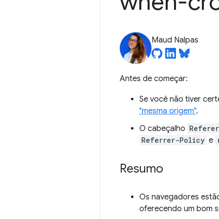
when-cro
Maud Nalpas
Antes de começar:
Se você não tiver cert
"mesma origem"
.
O cabeçalho
Referer
Referrer-Policy
e
Resumo
Os navegadores estão 
oferecendo um bom sub