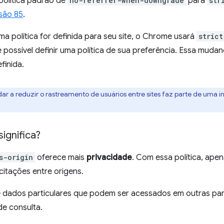
política padrão de
no-referrer-when-downgrade
para
str
são 85
.
uma política for definida para seu site, o Chrome usará
stric
possível definir uma política de sua preferência. Essa mudanç
finida.
ar a reduzir o rastreamento de usuários entre sites faz parte de uma in
ignifica?
s-origin
oferece mais
privacidade
. Com essa política, ape
citações entre origens.
 dados particulares que podem ser acessados em outras pa
de consulta.