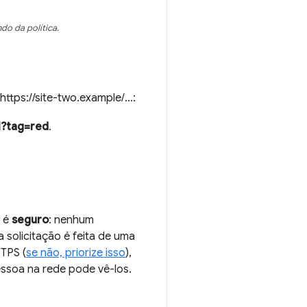
do da política.
https://site-two.example/…:
il?tag=red
.
é
seguro
: nenhum
 solicitação é feita de uma
TPS (
se não, priorize isso
),
ssoa na rede pode vê-los.