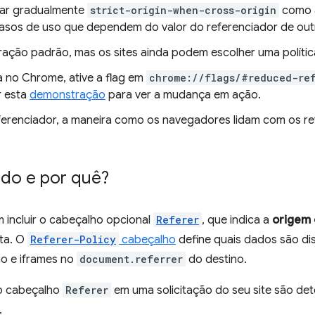
var gradualmente
strict-origin-when-cross-origin
como a
casos de uso que dependem do valor do referenciador de out
ração padrão, mas os sites ainda podem escolher uma polític
 no Chrome, ative a flag em
chrome://flags/#reduced-ref
r esta
demonstração
para ver a mudança em ação.
eferenciador, a maneira como os navegadores lidam com os r
do e por quê?
 incluir o cabeçalho opcional
Referer
, que indica a
origem 
ita. O
Referer-Policy
cabeçalho
define quais dados são di
o e iframes no
document.referrer
do destino.
o cabeçalho
Referer
em uma solicitação do seu site são de
.