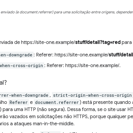
enviado (e document.referrer) para uma solicitação entre origens, dependen
nviada de https://site-one.example/
stuff/detail?tag=red
para 
hen-downgrade
: Referer: https://site-one.example/
stuff/deta
when-cross-origin
: Referer: https://site-one.example/.
al?
rrer-when-downgrade
,
strict-origin-when-cross-origin
alho
Referer
e
document.referrer
) está presente quando a
 para uma HTTP (não segura). Dessa forma, se o site usar HT
erão vazados em solicitações não HTTPS, porque qualquer pe
ários a ataques man-in-the-middle.