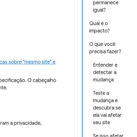
permanece
igual?
Qual é o
impacto?
O que você
precisa fazer?
cas sobre "mesmo site" e
Entender e
detectar a
mudança
specificação. O cabeçalho
nte.
Teste a
mudança e
descubra se
ela vai afetar
seu site
ram a privacidade,
Se isso afetar