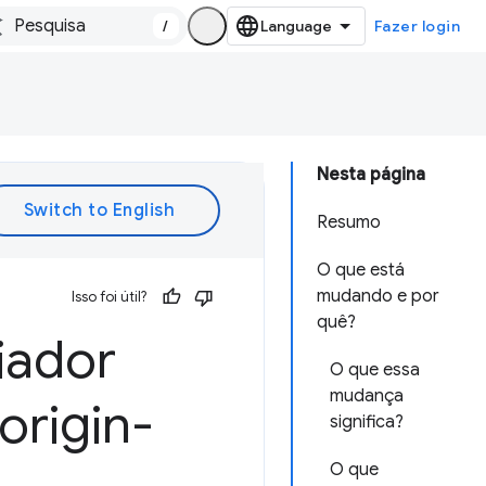
/
Fazer login
Nesta página
Resumo
O que está
mudando e por
Isso foi útil?
quê?
iador
O que essa
mudança
origin-
significa?
O que