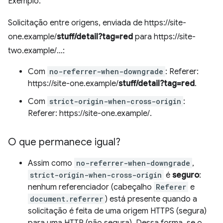
Exemplo:
Solicitação entre origens, enviada de https://site-
one.example/
stuff/detail?tag=red
para https://site-
two.example/…:
Com
no-referrer-when-downgrade
: Referer:
https://site-one.example/
stuff/detail?tag=red
.
Com
strict-origin-when-cross-origin
:
Referer: https://site-one.example/.
O que permanece igual?
Assim como
no-referrer-when-downgrade
,
strict-origin-when-cross-origin
é
seguro
:
nenhum referenciador (cabeçalho
Referer
e
document.referrer
) está presente quando a
solicitação é feita de uma origem HTTPS (segura)