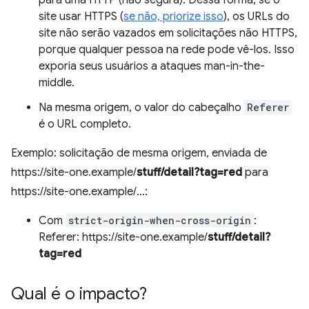
para uma HTTP (não segura). Dessa forma, se o
site usar HTTPS (
se não, priorize isso
), os URLs do
site não serão vazados em solicitações não HTTPS,
porque qualquer pessoa na rede pode vê-los. Isso
exporia seus usuários a ataques man-in-the-
middle.
Na mesma origem, o valor do cabeçalho
Referer
é o URL completo.
Exemplo: solicitação de mesma origem, enviada de
https://site-one.example/
stuff/detail?tag=red
para
https://site-one.example/…:
Com
strict-origin-when-cross-origin
:
Referer: https://site-one.example/
stuff/detail?
tag=red
Qual é o impacto?