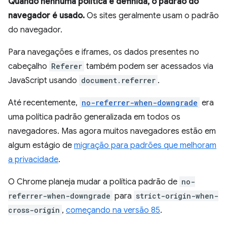
Quando nenhuma política é definida, o padrão do
navegador é usado.
Os sites geralmente usam o padrão
do navegador.
Para navegações e iframes, os dados presentes no
cabeçalho
Referer
também podem ser acessados via
JavaScript usando
document.referrer
.
Até recentemente,
no-referrer-when-downgrade
era
uma política padrão generalizada em todos os
navegadores. Mas agora muitos navegadores estão em
algum estágio de
migração para padrões que melhoram
a privacidade
.
O Chrome planeja mudar a política padrão de
no-
referrer-when-downgrade
para
strict-origin-when-
cross-origin
,
começando na versão 85
.