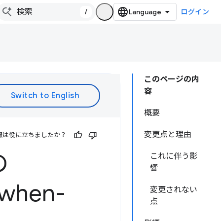
/
ログイン
このページの内
容
概要
変更点と理由
報は役に立ちましたか？
の
これに伴う影
響
n-when-
変更されない
点