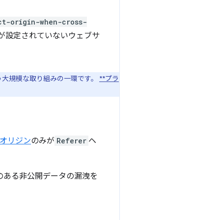
ct-origin-when-cross-
が設定されていないウェブサ
う大規模な取り組みの一環です。
**プラ
オリジン
のみが
Referer
ヘ
性のある非公開データの漏洩を