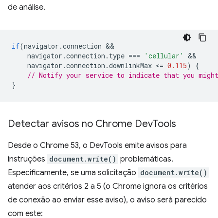
de análise.
if
(
navigator
.
connection
navigator
.
connection
.
type
===
'cellular'
navigator
.
connection
.
downlinkMax
<
=
0.115
)
{
// Notify your service to indicate that you migh
}
Detectar avisos no Chrome Dev
Tools
Desde o Chrome 53, o DevTools emite avisos para
instruções
document.write()
problemáticas.
Especificamente, se uma solicitação
document.write()
atender aos critérios 2 a 5 (o Chrome ignora os critérios
de conexão ao enviar esse aviso), o aviso será parecido
com este: