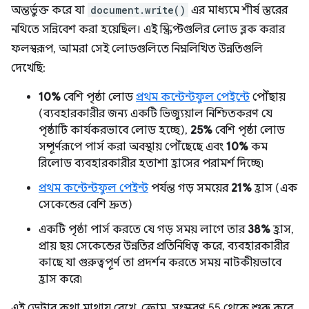
অন্তর্ভুক্ত করে যা
document.write()
এর মাধ্যমে শীর্ষ স্তরের
নথিতে সন্নিবেশ করা হয়েছিল। এই স্ক্রিপ্টগুলির লোড ব্লক করার
ফলস্বরূপ, আমরা সেই লোডগুলিতে নিম্নলিখিত উন্নতিগুলি
দেখেছি:
10%
বেশি পৃষ্ঠা লোড
প্রথম কন্টেন্টফুল পেইন্টে
পৌঁছায়
(ব্যবহারকারীর জন্য একটি ভিজ্যুয়াল নিশ্চিতকরণ যে
পৃষ্ঠাটি কার্যকরভাবে লোড হচ্ছে),
25%
বেশি পৃষ্ঠা লোড
সম্পূর্ণরূপে পার্স করা অবস্থায় পৌঁছেছে এবং
10%
কম
রিলোড ব্যবহারকারীর হতাশা হ্রাসের পরামর্শ দিচ্ছে৷
প্রথম কন্টেন্টফুল পেইন্ট
পর্যন্ত গড় সময়ের
21%
হ্রাস (এক
সেকেন্ডের বেশি দ্রুত)
একটি পৃষ্ঠা পার্স করতে যে গড় সময় লাগে তার
38%
হ্রাস,
প্রায় ছয় সেকেন্ডের উন্নতির প্রতিনিধিত্ব করে, ব্যবহারকারীর
কাছে যা গুরুত্বপূর্ণ তা প্রদর্শন করতে সময় নাটকীয়ভাবে
হ্রাস করে৷
এই ডেটার কথা মাথায় রেখে, ক্রোম, সংস্করণ 55 থেকে শুরু করে,