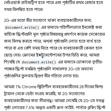
নেটওয়ার্ক রাউন্ডট্রিপ হতে পারে এবং পৃষ্ঠাটির প্রথম রেন্ডার হতে
সময় বিলম্বিত হতে পারে।
2G-এর মতো ধীর সংযোগে থাকা ব্যবহারকারীদের জন্য,
document.write()
এর মাধ্যমে গতিশীলভাবে ইনজেক্ট করা
বাহ্যিক স্ক্রিপ্টগুলি মূল পৃষ্ঠার বিষয়বস্তু প্রদর্শনে কয়েক সেকেন্ডের
জন্য বিলম্ব করতে পারে, অথবা পৃষ্ঠাগুলি লোড হতে ব্যর্থ হতে
পারে বা এত বেশি সময় নিতে পারে যে ব্যবহারকারী কেবল হাল
ছেড়ে দেয়। ক্রোমের ইন্সট্রুমেন্টেশনের উপর ভিত্তি করে, আমরা
শিখেছি যে
document.write()
এর মাধ্যমে ঢোকানো তৃতীয়-
পক্ষের স্ক্রিপ্ট সমন্বিত পৃষ্ঠাগুলি সাধারণত 2G-তে অন্যান্য
পৃষ্ঠাগুলির তুলনায় দ্বিগুণ ধীর গতিতে লোড হয়৷
আমরা 1% Chrome স্থিতিশীল ব্যবহারকারীদের 28 দিনের ফিল্ড
ট্রায়াল থেকে ডেটা সংগ্রহ করেছি, যা 2G সংযোগের
ব্যবহারকারীদের জন্য সীমাবদ্ধ। আমরা দেখেছি যে 2G-তে সমস্ত
পৃষ্ঠা লোডের 7.6% অন্তত একটি ক্রস-সাইট, পার্সার-ব্লকিং স্ক্রিপ্ট