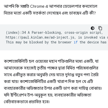
আপনি কি সম্প্রতি Chrome এ আপনার ডেভেলপার কনসোলে
নিচের মতো একটি সতর্কতা দেখেছেন এবং ভাবছেন এটি কী?
(
index
)
:34
A
Parser-blocking,
cross-origin
script,

https://paul.kinlan.me/ad-inject.js,
is
invoked
via
This
may
be
blocked
by
the
browser
if
the
device
has
কম্পোজেবিলিটি হল ওয়েবের মহান শক্তিগুলির মধ্যে একটি, যা
আমাদেরকে সহজেই তৃতীয় পক্ষের দ্বারা নির্মিত পরিষেবাগুলির
সাথে একীভূত করার অনুমতি দেয় যাতে দুর্দান্ত নতুন পণ্য তৈরি
করা যায়! কম্পোজেবিলিটির একটি খারাপ দিক হল যে এটি
ব্যবহারকারীর অভিজ্ঞতার উপর একটি ভাগ করা দায়িত্ব বোঝায়।
যদি ইন্টিগ্রেশন উপ-অনুকূল হয়, ব্যবহারকারীর অভিজ্ঞতা
নেতিবাচকভাবে প্রভাবিত হবে।