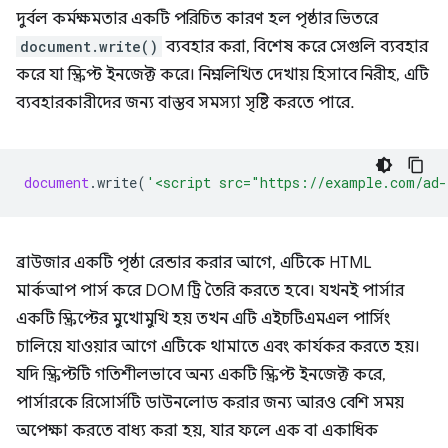
দুর্বল কর্মক্ষমতার একটি পরিচিত কারণ হল পৃষ্ঠার ভিতরে
document.write()
ব্যবহার করা, বিশেষ করে সেগুলি ব্যবহার
করে যা স্ক্রিপ্ট ইনজেক্ট করে। নিম্নলিখিত দেখায় হিসাবে নিরীহ, এটি
ব্যবহারকারীদের জন্য বাস্তব সমস্যা সৃষ্টি করতে পারে.
document
.
write
(
'<script src="https://example.com/ad-
ব্রাউজার একটি পৃষ্ঠা রেন্ডার করার আগে, এটিকে HTML
মার্কআপ পার্স করে DOM ট্রি তৈরি করতে হবে। যখনই পার্সার
একটি স্ক্রিপ্টের মুখোমুখি হয় তখন এটি এইচটিএমএল পার্সিং
চালিয়ে যাওয়ার আগে এটিকে থামাতে এবং কার্যকর করতে হয়।
যদি স্ক্রিপ্টটি গতিশীলভাবে অন্য একটি স্ক্রিপ্ট ইনজেক্ট করে,
পার্সারকে রিসোর্সটি ডাউনলোড করার জন্য আরও বেশি সময়
অপেক্ষা করতে বাধ্য করা হয়, যার ফলে এক বা একাধিক