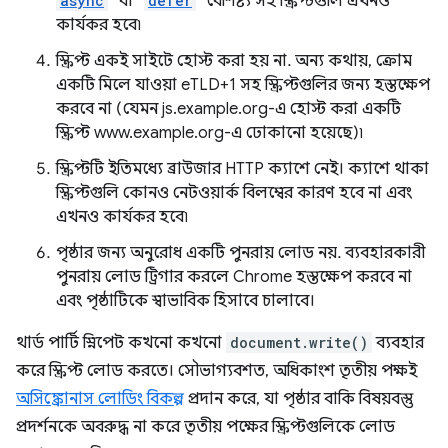
async
' বা '
defer
' বৈশিষ্ট্য সহ স্ক্রিপ্টগুলি এখনও
কার্যকর হবে৷
স্ক্রিপ্ট একই সাইটে হোস্ট করা হয় না. অন্য কথায়, ক্রোম
একটি মিলে যাওয়া eTLD+1 সহ স্ক্রিপ্টগুলির জন্য হস্তক্ষেপ
করবে না (যেমন js.example.org-এ হোস্ট করা একটি
স্ক্রিপ্ট www.example.org-এ ঢোকানো হয়েছে)৷
স্ক্রিপ্টটি ইতিমধ্যে ব্রাউজার HTTP ক্যাশে নেই। ক্যাশে থাকা
স্ক্রিপ্টগুলি কোনও নেটওয়ার্ক বিলম্বের কারণ হবে না এবং
এখনও কার্যকর হবে৷
পৃষ্ঠার জন্য অনুরোধ একটি পুনরায় লোড নয়. ব্যবহারকারী
পুনরায় লোড ট্রিগার করলে Chrome হস্তক্ষেপ করবে না
এবং পৃষ্ঠাটিকে স্বাভাবিক হিসাবে চালাবে।
থার্ড পার্টি স্নিপেট কখনো কখনো
document.write()
ব্যবহার
করে স্ক্রিপ্ট লোড করতে। সৌভাগ্যবশত, অধিকাংশ তৃতীয় পক্ষই
অসিঙ্ক্রোনাস লোডিং বিকল্প
প্রদান করে, যা পৃষ্ঠার বাকি বিষয়বস্তু
প্রদর্শনকে অবরুদ্ধ না করে তৃতীয় পক্ষের স্ক্রিপ্টগুলিকে লোড