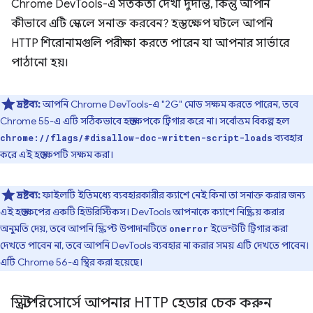
Chrome DevTools-এ সতর্কতা দেখা দুর্দান্ত, কিন্তু আপনি
কীভাবে এটি স্কেলে সনাক্ত করবেন? হস্তক্ষেপ ঘটলে আপনি
HTTP শিরোনামগুলি পরীক্ষা করতে পারেন যা আপনার সার্ভারে
পাঠানো হয়।
দ্রষ্টব্য:
আপনি Chrome DevTools-এ "2G" মোড সক্ষম করতে পারেন, তবে
Chrome 55-এ এটি সঠিকভাবে হস্তক্ষেপকে ট্রিগার করে না। সর্বোত্তম বিকল্প হল
ব্যবহার
chrome://flags/#disallow-doc-written-script-loads
করে এই হস্তক্ষেপটি সক্ষম করা।
দ্রষ্টব্য:
ফাইলটি ইতিমধ্যে ব্যবহারকারীর ক্যাশে নেই কিনা তা সনাক্ত করার জন্য
এই হস্তক্ষেপের একটি হিউরিস্টিকস। DevTools আপনাকে ক্যাশে নিষ্ক্রিয় করার
অনুমতি দেয়, তবে আপনি স্ক্রিপ্ট উপাদানটিতে
ইভেন্টটি ট্রিগার করা
onerror
দেখতে পাবেন না, তবে আপনি DevTools ব্যবহার না করার সময় এটি দেখতে পাবেন।
এটি Chrome 56-এ স্থির করা হয়েছে।
স্ক্রিপ্ট রিসোর্সে আপনার HTTP হেডার চেক করুন