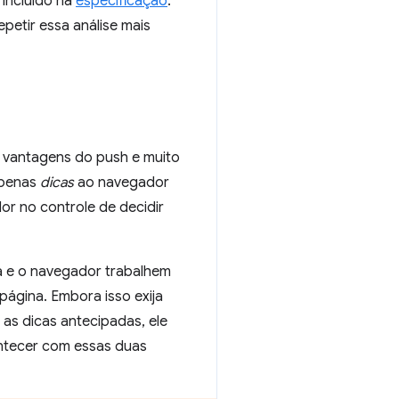
 incluído na
especificação
.
repetir essa análise mais
 vantagens do push e muito
 apenas
dicas
ao navegador
or no controle de decidir
na e o navegador trabalhem
página. Embora isso exija
 as dicas antecipadas, ele
ontecer com essas duas