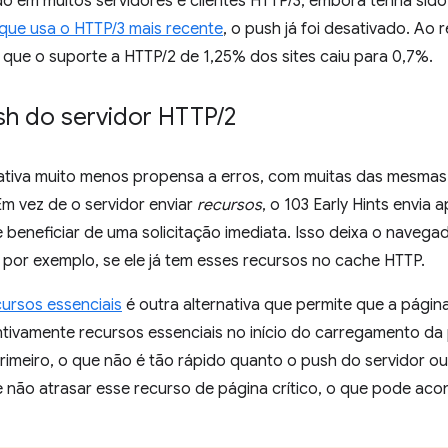
o em muitos servidores e clientes HTTP/3, embora tenha sido
que usa o HTTP/3 mais recente
, o push já foi desativado. Ao 
ue o suporte a HTTP/2 de 1,25% dos sites caiu para 0,7%.
ush do servidor HTTP
/
2
ativa muito menos propensa a erros, com muitas das mesmas
m vez de o servidor enviar
recursos
, o 103 Early Hints envia
beneficiar de uma solicitação imediata. Isso deixa o navegad
, por exemplo, se ele já tem esses recursos no cache HTTP.
ursos essenciais
é outra alternativa que permite que a pági
tivamente recursos essenciais no início do carregamento da 
rimeiro, o que não é tão rápido quanto o push do servidor ou
de não atrasar esse recurso de página crítico, o que pode ac