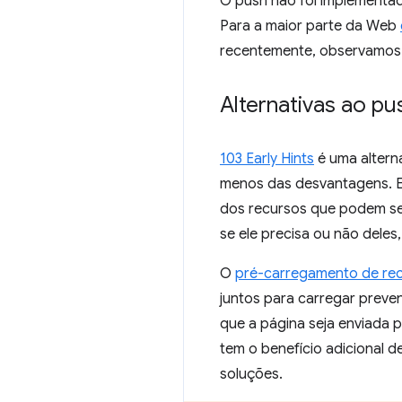
O push não foi implementad
Para a maior parte da Web
recentemente, observamos q
Alternativas ao p
103 Early Hints
é uma altern
menos das desvantagens. E
dos recursos que podem se 
se ele precisa ou não deles
O
pré-carregamento de rec
juntos para carregar preven
que a página seja enviada p
tem o benefício adicional 
soluções.