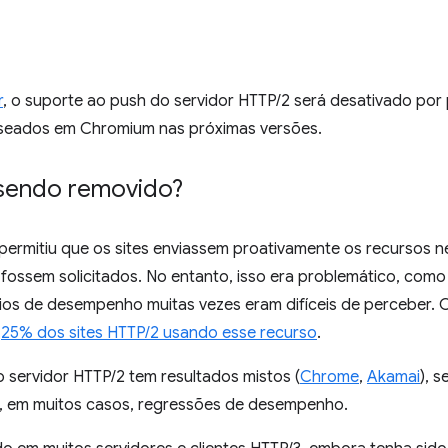
r
, o suporte ao push do servidor HTTP/2 será desativado po
seados em Chromium nas próximas versões.
 sendo removido?
permitiu que os sites enviassem proativamente os recursos n
 fossem solicitados. No entanto, isso era problemático, com
cios de desempenho muitas vezes eram difíceis de perceber. C
,25% dos sites HTTP/2 usando esse recurso
.
 servidor HTTP/2 tem resultados mistos (
Chrome
,
Akamai
), 
e, em muitos casos, regressões de desempenho.