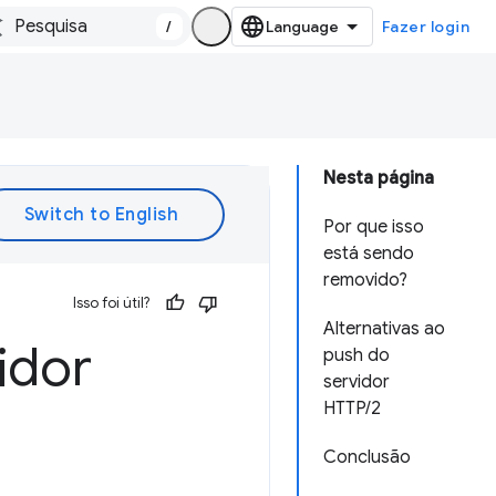
/
Fazer login
Nesta página
Por que isso
está sendo
removido?
Isso foi útil?
Alternativas ao
idor
push do
servidor
HTTP/2
Conclusão