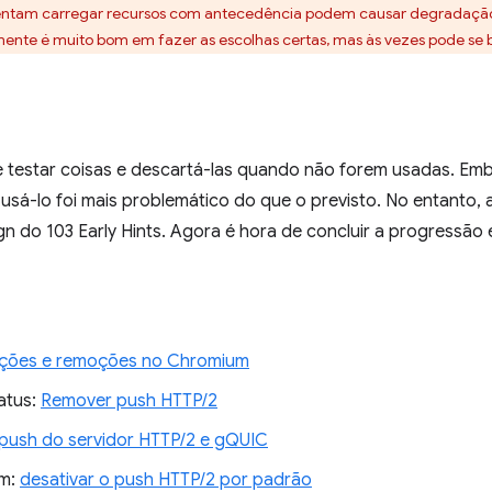
tentam carregar recursos com antecedência podem causar degradaç
te é muito bom em fazer as escolhas certas, mas às vezes pode se b
 testar coisas e descartá-las quando não forem usadas. Emb
, usá-lo foi mais problemático do que o previsto. No entant
n do 103 Early Hints. Agora é hora de concluir a progressão 
ações e remoções no Chromium
atus:
Remover push HTTP/2
push do servidor HTTP/2 e gQUIC
um:
desativar o push HTTP/2 por padrão