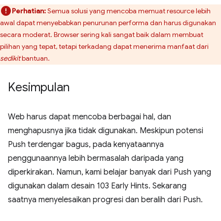
Perhatian:
Semua solusi yang mencoba memuat resource lebih
awal dapat menyebabkan penurunan performa dan harus digunakan
secara moderat. Browser sering kali sangat baik dalam membuat
pilihan yang tepat, tetapi terkadang dapat menerima manfaat dari
sedikit
bantuan.
Kesimpulan
Web harus dapat mencoba berbagai hal, dan
menghapusnya jika tidak digunakan. Meskipun potensi
Push terdengar bagus, pada kenyataannya
penggunaannya lebih bermasalah daripada yang
diperkirakan. Namun, kami belajar banyak dari Push yang
digunakan dalam desain 103 Early Hints. Sekarang
saatnya menyelesaikan progresi dan beralih dari Push.