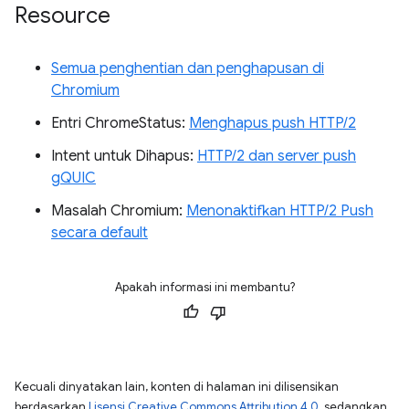
Resource
Semua penghentian dan penghapusan di
Chromium
Entri ChromeStatus:
Menghapus push HTTP/2
Intent untuk Dihapus:
HTTP/2 dan server push
gQUIC
Masalah Chromium:
Menonaktifkan HTTP/2 Push
secara default
Apakah informasi ini membantu?
Kecuali dinyatakan lain, konten di halaman ini dilisensikan
berdasarkan
Lisensi Creative Commons Attribution 4.0
, sedangkan