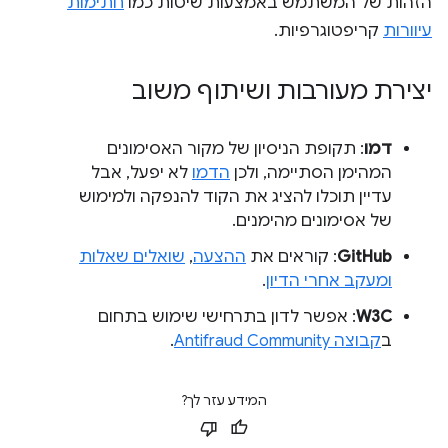
הזהות של המשתמש באמצעות שיטות כמו
חתימות
עיוורות
קריפטוגרפיות.
יצירת מעורבות ושיתוף משוב
דמו
: תקופת הניסיון של מקור האסימונים
המהימן הסתיימה, ולכן
הדמו
לא יפעל, אבל
עדיין תוכלו להציג את הקוד להנפקה ולמימוש
של אסימונים מהימנים.
GitHub
: קוראים את
ההצעה
,
שואלים שאלות
ומעקב אחרי הדיון
.
W3C
: אפשר לדון בתרחישי שימוש בתחום
ב
קבוצה Antifraud Community
.
המידע עזר לך?