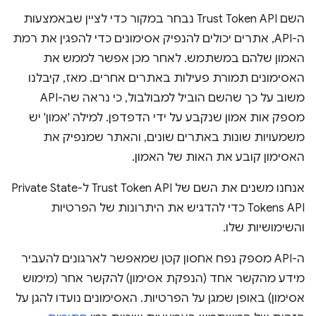
השם Trust Token API נבחר במקור כדי לציין שבאמצעות
ה-API, אתרים יכולים להנפיק אסימונים כדי להפגין את רמת
האמון שלהם במשתמש. לאחר מכן אפשר לממש את
האסימונים תמורת פעילות באתרים אחרים. מאז, קיבלנו
משוב על כך שהשם הוביל למבולבול, כי נראה שה-API
מספק אות אמון שנקבע על ידי הדפדפן. למילה 'אמון' יש
משמעויות שונות באתרים שונים, והאתר שמנפיק את
האסימון קובע את האות של האמון.
אנחנו משנים את השם של Trust Token API ל-Private State
Tokens API כדי להדגיש את היתרונות של הפרטיות
והשימושיות שלו.
ה-API מספק נפח אחסון קטן שמאפשר לארגונים להעביר
מידע מהקשר אחד (הנפקת אסימון) להקשר אחר (מימוש
אסימון) באופן שמגן על הפרטיות. האסימונים נועדו להגן על