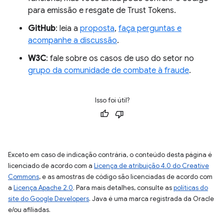
para emissão e resgate de Trust Tokens.
GitHub
: leia a
proposta
,
faça perguntas e
acompanhe a discussão
.
W3C
: fale sobre os casos de uso do setor no
grupo da comunidade de combate à fraude
.
Isso foi útil?
Exceto em caso de indicação contrária, o conteúdo desta página é
licenciado de acordo com a
Licença de atribuição 4.0 do Creative
Commons
, e as amostras de código são licenciadas de acordo com
a
Licença Apache 2.0
. Para mais detalhes, consulte as
políticas do
site do Google Developers
. Java é uma marca registrada da Oracle
e/ou afiliadas.