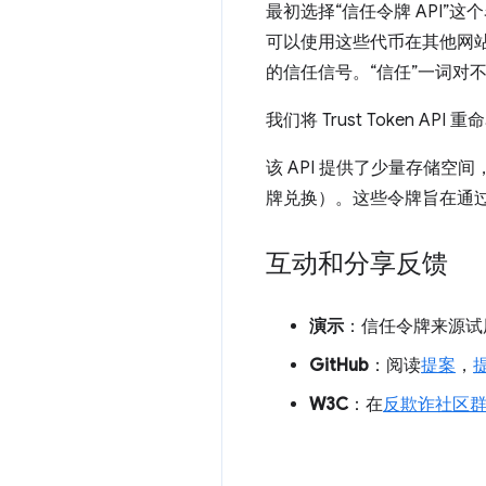
最初选择“信任令牌 API”
可以使用这些代币在其他网站
的信任信号。“信任”一词对
我们将 Trust Token API
该 API 提供了少量存储
牌兑换）。这些令牌旨在通
互动和分享反馈
演示
：信任令牌来源试
GitHub
：阅读
提案
，
W3C
：在
反欺诈社区