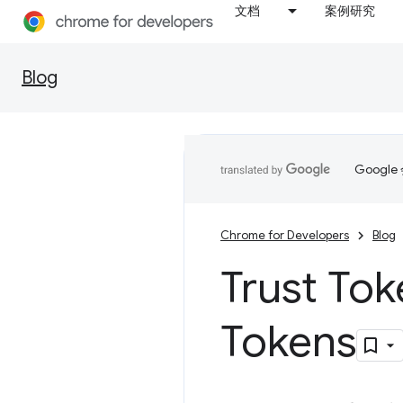
文档
案例研究
Blog
Goog
Chrome for Developers
Blog
Trust To
Tokens